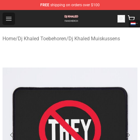
FREE
shipping on orders over $100
Dj Khaled Shop - Official Dj Khaled Merchandise Store
Open menu
Home
/
Dj Khaled Toebehoren
/
Dj Khaled Muiskussens