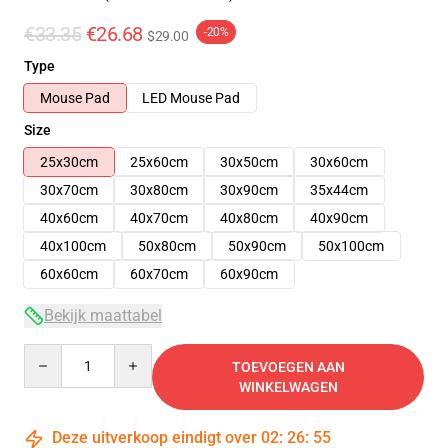
€33.35
€26.68
-20%
$29.00
Type
Mouse Pad
LED Mouse Pad
Size
25x30cm
25x60cm
30x50cm
30x60cm
30x70cm
30x80cm
30x90cm
35x44cm
40x60cm
40x70cm
40x80cm
40x90cm
40x100cm
50x80cm
50x90cm
50x100cm
60x60cm
60x70cm
60x90cm
Bekijk maattabel
Quantity
TOEVOEGEN AAN
WINKELWAGEN
Deze uitverkoop eindigt over
02
:
26
:
54