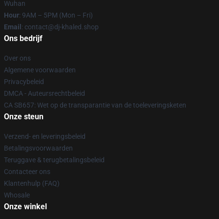
Wuhan
Hour
: 9AM – 5PM (Mon – Fri)
Email
: contact@dj-khaled.shop
Ons bedrijf
Over ons
Algemene voorwaarden
Privacybeleid
DMCA - Auteursrechtbeleid
CA SB657: Wet op de transparantie van de toeleveringsketen
Onze steun
Verzend- en leveringsbeleid
Betalingsvoorwaarden
Teruggave & terugbetalingsbeleid
Contacteer ons
Klantenhulp (FAQ)
Whosale
Onze winkel