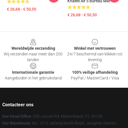
Khaled Air 5 Bureau Mat
€ 26,68 - € 50,50
€ 26,68 - € 50,50
Footer
Wereldwijde verzending
Winkel met vertrouwen
Wij verzenden naar meer dan 200
24/7 beschermd van klikken tot
landen
levering
Internationale garantie
100% veilige afhandeling
Aangeboden in het gebruiksland
PayPal / MasterCard / Visa
Contacteer ons
Our Head Office
: 350 Lincoln Rd, Miami Beach, FL 33139
Our Warehouse
: No. 1212 Jiefang North Road, Jianghan District,