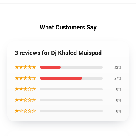
What Customers Say
3 reviews for Dj Khaled Muispad
★★★★★
33%
★★★★☆
67%
★★★☆☆
0%
★★☆☆☆
0%
★☆☆☆☆
0%