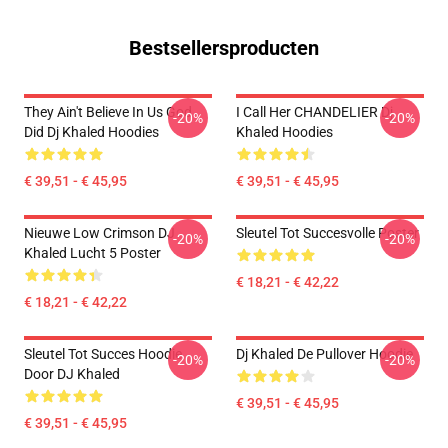
Bestsellersproducten
They Ain't Believe In Us God
I Call Her CHANDELIER Dj
-20%
-20%
Did Dj Khaled Hoodies
Khaled Hoodies
€ 39,51 - € 45,95
€ 39,51 - € 45,95
Nieuwe Low Crimson DJ
Sleutel Tot Succesvolle Poster
-20%
-20%
Khaled Lucht 5 Poster
€ 18,21 - € 42,22
€ 18,21 - € 42,22
Sleutel Tot Succes Hoodie
Dj Khaled De Pullover Hoodie
-20%
-20%
Door DJ Khaled
€ 39,51 - € 45,95
€ 39,51 - € 45,95