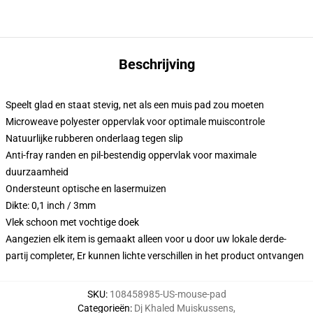
Beschrijving
Speelt glad en staat stevig, net als een muis pad zou moeten
Microweave polyester oppervlak voor optimale muiscontrole
Natuurlijke rubberen onderlaag tegen slip
Anti-fray randen en pil-bestendig oppervlak voor maximale
duurzaamheid
Ondersteunt optische en lasermuizen
Dikte: 0,1 inch / 3mm
Vlek schoon met vochtige doek
Aangezien elk item is gemaakt alleen voor u door uw lokale derde-
partij completer, Er kunnen lichte verschillen in het product ontvangen
SKU
:
108458985-US-mouse-pad
Categorieën
:
Dj Khaled Muiskussens
,