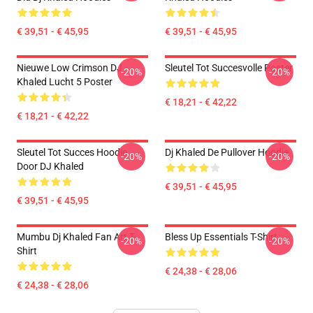
€ 39,51 - € 45,95
€ 39,51 - € 45,95
Nieuwe Low Crimson DJ
Sleutel Tot Succesvolle Poster
-20%
-20%
Khaled Lucht 5 Poster
€ 18,21 - € 42,22
€ 18,21 - € 42,22
Sleutel Tot Succes Hoodie
Dj Khaled De Pullover Hoodie
-20%
-20%
Door DJ Khaled
€ 39,51 - € 45,95
€ 39,51 - € 45,95
Mumbu Dj Khaled Fan Art T-
Bless Up Essentials T-Shirt
-20%
-20%
Shirt
€ 24,38 - € 28,06
€ 24,38 - € 28,06