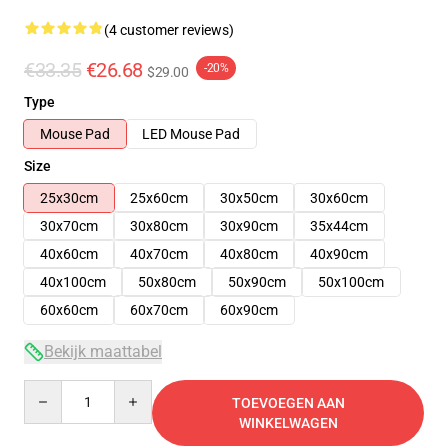
(4 customer reviews)
€33.35
€26.68
-20%
$29.00
Type
Mouse Pad
LED Mouse Pad
Size
25x30cm
25x60cm
30x50cm
30x60cm
30x70cm
30x80cm
30x90cm
35x44cm
40x60cm
40x70cm
40x80cm
40x90cm
40x100cm
50x80cm
50x90cm
50x100cm
60x60cm
60x70cm
60x90cm
Bekijk maattabel
Quantity
TOEVOEGEN AAN
WINKELWAGEN