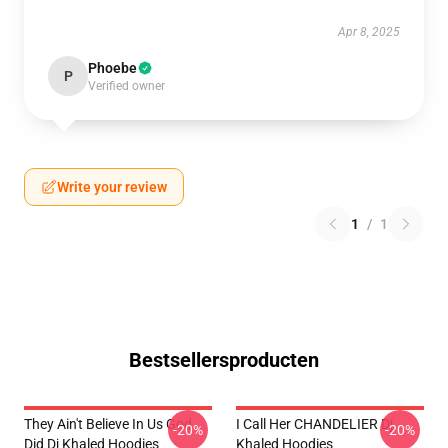
Apr 8, 2025
Phoebe
P
Verified owner
Write your review
1
/
1
Bestsellersproducten
They Ain't Believe In Us God
I Call Her CHANDELIER Dj
-20%
-20%
Did Dj Khaled Hoodies
Khaled Hoodies