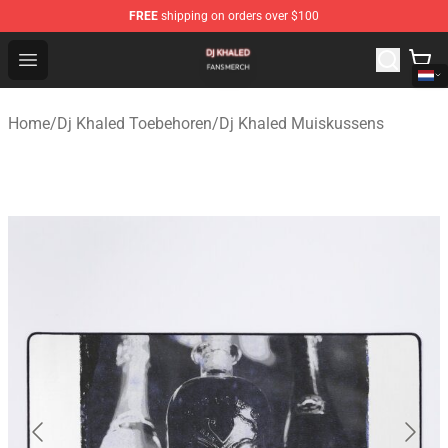
FREE
shipping on orders over $100
Dj Khaled Shop - Official Dj Khaled Merchandise Store
Open menu
Home
/
Dj Khaled Toebehoren
/
Dj Khaled Muiskussens