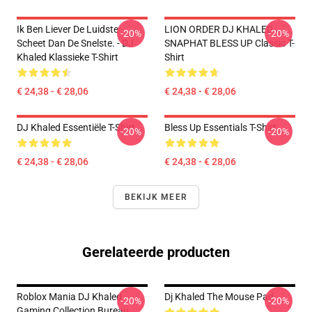
Ik Ben Liever De Luidste
LION ORDER DJ KHALED
-20%
-20%
Scheet Dan De Snelste. - DJ
SNAPHAT BLESS UP Classic T-
Khaled Klassieke T-Shirt
Shirt
€ 24,38 - € 28,06
€ 24,38 - € 28,06
DJ Khaled Essentiële T-Shirt
Bless Up Essentials T-Shirt
-20%
-20%
€ 24,38 - € 28,06
€ 24,38 - € 28,06
BEKIJK MEER
Gerelateerde producten
Roblox Mania DJ Khaled
Dj Khaled The Mouse Pad
-20%
-20%
Gaming Collection Bureau