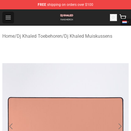
FREE
shipping on orders over $100
Dj Khaled Shop - Official Dj Khaled Merchandise Store
Open menu
Home
/
Dj Khaled Toebehoren
/
Dj Khaled Muiskussens