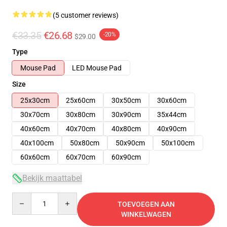
(5 customer reviews)
€33.35
€26.68
-20%
$29.00
Type
Mouse Pad
LED Mouse Pad
Size
25x30cm
25x60cm
30x50cm
30x60cm
30x70cm
30x80cm
30x90cm
35x44cm
40x60cm
40x70cm
40x80cm
40x90cm
40x100cm
50x80cm
50x90cm
50x100cm
60x60cm
60x70cm
60x90cm
Bekijk maattabel
Quantity
TOEVOEGEN AAN
WINKELWAGEN