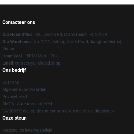
Contacteer ons
Our Head Office
: 350 Lincoln Rd, Miami Beach, FL 33139
Our Warehouse
: No. 1212 Jiefang North Road, Jianghan District,
Wuhan
Hour
: 9AM – 5PM (Mon – Fri)
Email
: contact@dj-khaled.shop
Ons bedrijf
Over ons
Algemene voorwaarden
Privacybeleid
DMCA - Auteursrechtbeleid
CA SB657: Wet op de transparantie van de toeleveringsketen
Onze steun
Verzend- en leveringsbeleid