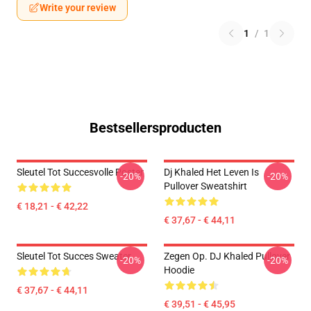
Write your review
1
/
1
Bestsellersproducten
Sleutel Tot Succesvolle Poster
Dj Khaled Het Leven Is
-20%
-20%
Pullover Sweatshirt
€ 18,21 - € 42,22
€ 37,67 - € 44,11
Sleutel Tot Succes Sweater
Zegen Op. DJ Khaled Pullover
-20%
-20%
Hoodie
€ 37,67 - € 44,11
€ 39,51 - € 45,95