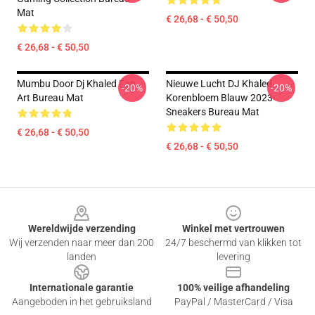
Mat
€ 26,68 - € 50,50
€ 26,68 - € 50,50
Mumbu Door Dj Khaled Fan
Nieuwe Lucht DJ Khaled
-20%
-20%
Art Bureau Mat
Korenbloem Blauw 2023
Sneakers Bureau Mat
€ 26,68 - € 50,50
€ 26,68 - € 50,50
Footer
Wereldwijde verzending
Winkel met vertrouwen
Wij verzenden naar meer dan 200
24/7 beschermd van klikken tot
landen
levering
Internationale garantie
100% veilige afhandeling
Aangeboden in het gebruiksland
PayPal / MasterCard / Visa