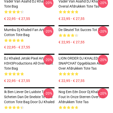
Vader Van Asahd DJ Khaled
Vader Van Asahd DJ Khaled
-20%
-20%
Tote Bag
Overal Afdrukken Tote Tas
€ 22,95 - € 27,55
€ 22,95 - € 27,55
Mumbu Dj Khaled Fan Art
De Sleutel Tot Succes Tot Tas
-20%
-20%
Cotton Tote Bag
€ 22,95 - € 27,55
€ 22,95 - € 27,55
DJ Khaled Jetski Pixel Art
LION ORDER DJ KHALED
-20%
-20%
H3H3Productions All Over Print
SNAPCHAT Opgeblazen Alles
Tote Bag
Over Afdrukken Tote Tas
€ 22,95 - € 27,55
€ 22,95 - € 27,55
Ik Ben Liever De Luidste Te
Nog Een Eén Door Dj Khaled
-20%
-20%
Scheten Dan De Snelste Te Luid
Fout In Onze Sterren Over Alle
Cotton Tote Bag Door DJ Khaled
Afdrukken Tote Tas