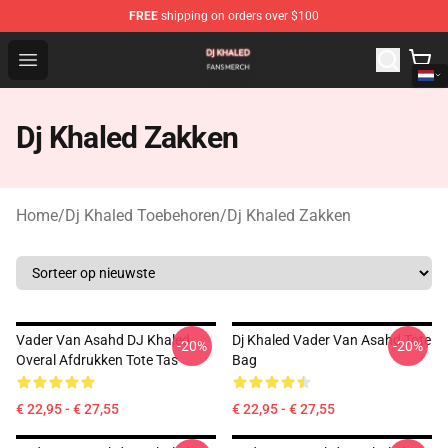
FREE
shipping on orders over $100
Dj Khaled Shop - Official Dj Khaled Merchandise Store
Open menu
Dj Khaled Zakken
Home
/
Dj Khaled Toebehoren
/
Dj Khaled Zakken
Vader Van Asahd DJ Khaled
Dj Khaled Vader Van Asahd Tote
-20%
-20%
Overal Afdrukken Tote Tas
Bag
€ 22,95 - € 27,55
€ 22,95 - € 27,55