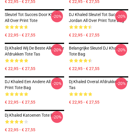
€ 22,95 - € 27,55
€ 22,95 - € 27,55
Sleutel Tot Succes Door Khaled
DJ Khaled Sleutel Tot Succes
-20%
-20%
All Over Print Tote
Jordan All Over Print Tote Bag
€ 22,95 - € 27,55
€ 22,95 - € 27,55
Dj Khaled Wij De Beste Alles Over
Belangrijke Sleutel DJ Khaled
-20%
-20%
Afdrukken Tote Tas
Tote Bag
€ 22,95 - € 27,55
€ 22,95 - € 27,55
DJ Khaled Een Andere All Over
Dj Khaled Overal Afdrukken Tote
-20%
-20%
Print Tote Bag
Tas
€ 22,95 - € 27,55
€ 22,95 - € 27,55
Dj Khaled Katoenen Tote Bag
-20%
€ 22,95 - € 27,55