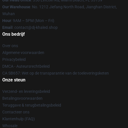
Our Head Office
: 350 Lincoln Rd, Miami Beach, FL 33139
Our Warehouse
: No. 1212 Jiefang North Road, Jianghan District,
Wuhan
Hour
: 9AM – 5PM (Mon – Fri)
Email
: contact@dj-khaled.shop
Ons bedrijf
Over ons
Algemene voorwaarden
Privacybeleid
DMCA - Auteursrechtbeleid
CA SB657: Wet op de transparantie van de toeleveringsketen
Onze steun
Verzend- en leveringsbeleid
Betalingsvoorwaarden
Teruggave & terugbetalingsbeleid
Contacteer ons
Klantenhulp (FAQ)
Whosale