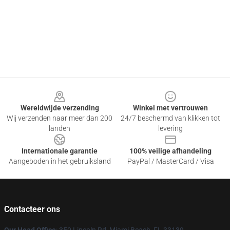
Footer
Wereldwijde verzending
Winkel met vertrouwen
Wij verzenden naar meer dan 200
24/7 beschermd van klikken tot
landen
levering
Internationale garantie
100% veilige afhandeling
Aangeboden in het gebruiksland
PayPal / MasterCard / Visa
Contacteer ons