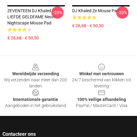
ZEVENTEEN DJ Khaled
DJ Khaled Ze Mouse Pad
-20%
-20%
LIEFDE GELDFAME Neon
Nightscape Mouse Pad
€ 26,68 - € 50,50
€ 26,68 - € 50,50
Footer
Wereldwijde verzending
Winkel met vertrouwen
Wij verzenden naar meer dan 200
24/7 beschermd van klikken tot
landen
levering
Internationale garantie
100% veilige afhandeling
Aangeboden in het gebruiksland
PayPal / MasterCard / Visa
Contacteer ons