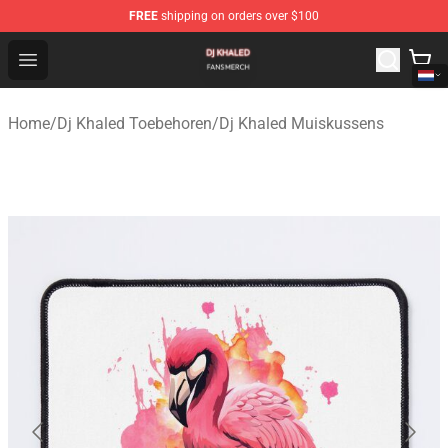
FREE
shipping on orders over $100
Dj Khaled Shop - Official Dj Khaled Merchandise Store
Open menu
Home
/
Dj Khaled Toebehoren
/
Dj Khaled Muiskussens