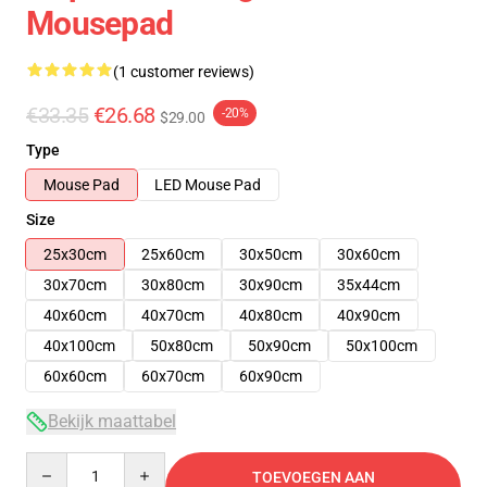
Mousepad
(1 customer reviews)
€33.35
€26.68
-20%
$29.00
Type
Mouse Pad
LED Mouse Pad
Size
25x30cm
25x60cm
30x50cm
30x60cm
30x70cm
30x80cm
30x90cm
35x44cm
40x60cm
40x70cm
40x80cm
40x90cm
40x100cm
50x80cm
50x90cm
50x100cm
60x60cm
60x70cm
60x90cm
Bekijk maattabel
Quantity
TOEVOEGEN AAN