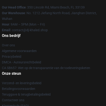
Our Head Office
: 350 Lincoln Rd, Miami Beach, FL 33139
Our Warehouse
: No. 1212 Jiefang North Road, Jianghan District,
Wuhan
Hour
: 9AM – 5PM (Mon – Fri)
Email
: contact@dj-khaled.shop
Ons bedrijf
Over ons
Algemene voorwaarden
Privacybeleid
DMCA - Auteursrechtbeleid
CA SB657: Wet op de transparantie van de toeleveringsketen
Onze steun
Verzend- en leveringsbeleid
Betalingsvoorwaarden
Teruggave & terugbetalingsbeleid
Contacteer ons
Klantenhulp (FAQ)