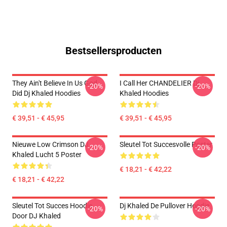
Bestsellersproducten
They Ain't Believe In Us God
I Call Her CHANDELIER Dj
-20%
-20%
Did Dj Khaled Hoodies
Khaled Hoodies
€ 39,51 - € 45,95
€ 39,51 - € 45,95
Nieuwe Low Crimson DJ
Sleutel Tot Succesvolle Poster
-20%
-20%
Khaled Lucht 5 Poster
€ 18,21 - € 42,22
€ 18,21 - € 42,22
Sleutel Tot Succes Hoodie
Dj Khaled De Pullover Hoodie
-20%
-20%
Door DJ Khaled