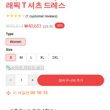
래픽 T 셔츠 드레스
(1 customer reviews)
₩50,814
₩40,651
-20%
$29.50
Type
Women
Size
S
M
L
XL
2XL
사이즈 가이드 보기
Quantity
장바구니에 추가
이 세일은
00
:
50
:
55