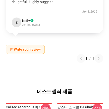
delightful. Highly suggest.
Apr 8, 2025
Emily
E
Verified owner
Write your review
1
/
1
베스트셀러 제품
Call Me Asparagus Dj Khaled
팝스타 또 다른 DJ Khaled
-20%
-20%