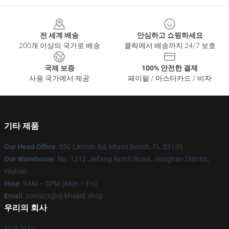
Footer
전 세계 배송
안심하고 쇼핑하세요
200개 이상의 국가로 배송
클릭에서 배송까지 24/7 보호
국제 보증
100% 안전한 결제
사용 국가에서 제공
페이팔 / 마스터카드 / 비자
기타 제품
Our Head Office
: 350 Lincoln Rd, Miami Beach, FL 33139
Our Warehouse
: No. 1212 Jiefang North Road, Jianghan District,
Wuhan
Hour
: 9AM – 5PM (Mon – Fri)
Email
: contact@dj-khaled.shop
우리의 회사
제품 정보