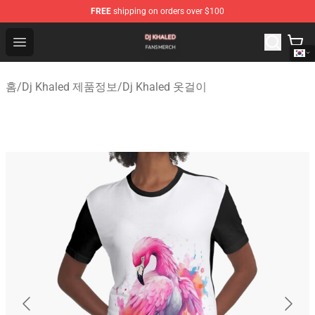
FREE
shipping on orders over $100
Dj Khaled Shop - Official Dj Khaled Merchandise Store
Open menu
홈
/
Dj Khaled 제품정보
/
Dj Khaled 옷걸이