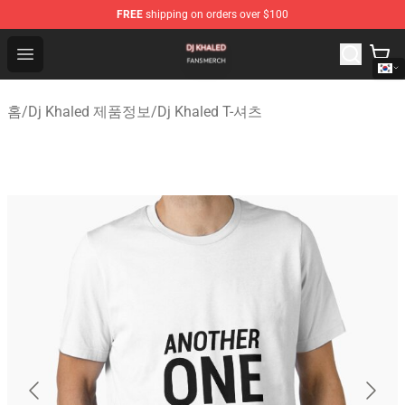
FREE
shipping on orders over $100
Dj Khaled Shop - Official Dj Khaled Merchandise Store
Open menu
홈
/
Dj Khaled 제품정보
/
Dj Khaled T-셔츠