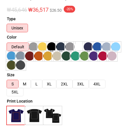
₩45,646
₩36,517
-20%
$26.50
Type
Unisex
Color
Default
Size
S
M
L
XL
2XL
3XL
4XL
5XL
Print Location