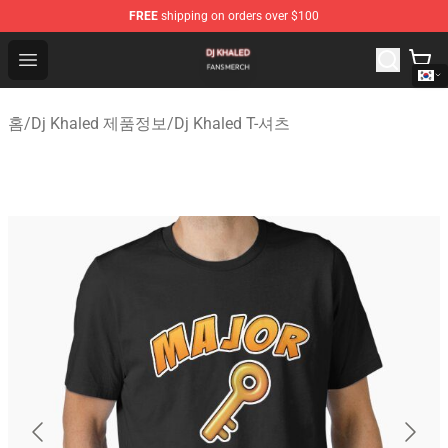
FREE
shipping on orders over $100
Dj Khaled Shop - Official Dj Khaled Merchandise Store
Open menu
홈
/
Dj Khaled 제품정보
/
Dj Khaled T-셔츠