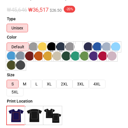
₩45,646
₩36,517
-20%
$26.50
Type
Unisex
Color
Default
Size
S
M
L
XL
2XL
3XL
4XL
5XL
Print Location