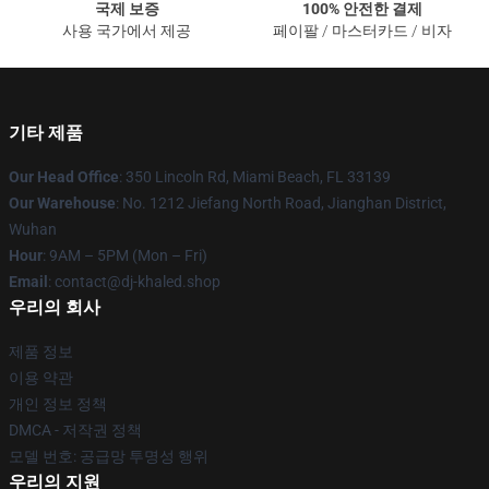
국제 보증
100% 안전한 결제
사용 국가에서 제공
페이팔 / 마스터카드 / 비자
기타 제품
Our Head Office
: 350 Lincoln Rd, Miami Beach, FL 33139
Our Warehouse
: No. 1212 Jiefang North Road, Jianghan District,
Wuhan
Hour
: 9AM – 5PM (Mon – Fri)
Email
: contact@dj-khaled.shop
우리의 회사
제품 정보
이용 약관
개인 정보 정책
DMCA - 저작권 정책
모델 번호: 공급망 투명성 행위
우리의 지원