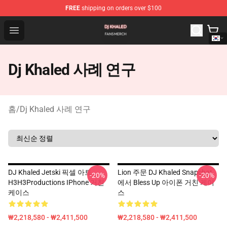
FREE
shipping on orders over $100
Dj Khaled Shop - Official Dj Khaled Merchandise Store
Open menu
Dj Khaled 사례 연구
홈
/
Dj Khaled 사례 연구
DJ Khaled Jetski 픽셀 아트
Lion 주문 DJ Khaled Snapchat
-20%
-20%
H3H3Productions IPhone 거친
에서 Bless Up 아이폰 거친 케이
케이스
스
₩2,218,580 - ₩2,411,500
₩2,218,580 - ₩2,411,500