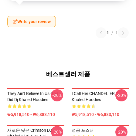
Write your review
1
/
1
베스트셀러 제품
They Ain't Believe In Us God
I Call Her CHANDELIER Dj
-20%
-20%
Did Dj Khaled Hoodies
Khaled Hoodies
₩5,918,510 - ₩6,883,110
₩5,918,510 - ₩6,883,110
새로운 낮은 Crimson DJ
성공 포스터
-20%
-20%