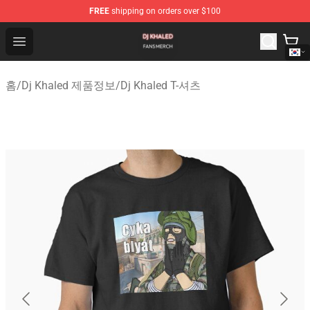
FREE
shipping on orders over $100
Dj Khaled Shop - Official Dj Khaled Merchandise Store
Open menu
홈
/
Dj Khaled 제품정보
/
Dj Khaled T-셔츠