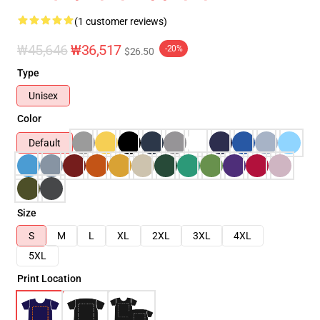
(1 customer reviews)
₩45,646
₩36,517
-20%
$26.50
Type
Unisex
Color
Default
Size
S
M
L
XL
2XL
3XL
4XL
5XL
Print Location