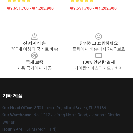
₩3,651,700 - ₩4,202,900
₩3,651,700 - ₩4,202,900
Footer
전 세계 배송
안심하고 쇼핑하세요
200개 이상의 국가로 배송
클릭에서 배송까지 24/7 보호
국제 보증
100% 안전한 결제
사용 국가에서 제공
페이팔 / 마스터카드 / 비자
기타 제품
Our Head Office
: 350 Lincoln Rd, Miami Beach, FL 33139
Our Warehouse
: No. 1212 Jiefang North Road, Jianghan District,
Wuhan
Hour
: 9AM – 5PM (Mon – Fri)