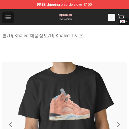
FREE
shipping on orders over $100
Dj Khaled Shop - Official Dj Khaled Merchandise Store
Open menu
홈
/
Dj Khaled 제품정보
/
Dj Khaled T-셔츠