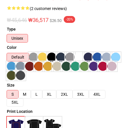
(2 customer reviews)
₩45,646
₩36,517
-20%
$26.50
Type
Unisex
Color
Default
Size
S
M
L
XL
2XL
3XL
4XL
5XL
Print Location