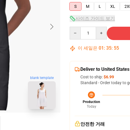
S
M
L
XL
2X
사이즈 가이드 보기
Quantity
이 세일은
01
:
35
:
55
Deliver to United States
Cost to ship:
$6.99
blank template
Standard - Order today to g
Production
Today
안전한 거래