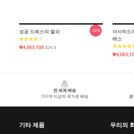
-20%
성공 드레스의 열쇠
아사히드의 
레스
₩4,065,100
$29.5
₩4,065,1
Footer
전 세계 배송
200개 이상의 국가로 배송
클
기타 제품
우리의 