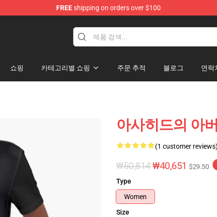
FREE
shipping on orders over $100
쇼핑
카테고리별 쇼핑
주문 추적
블로그
연락
아사히드의 아버지
(1 customer reviews
₩50,814
₩40,651
$29.50
Type
Women
Size