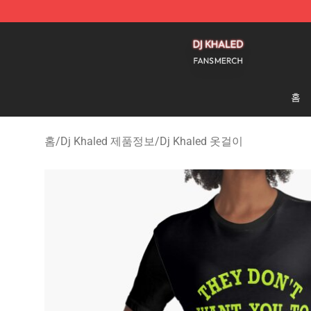
Dj Khaled Shop - Official Dj Khaled Merchandise Store
홈
홈
/
Dj Khaled 제품정보
/
Dj Khaled 옷걸이