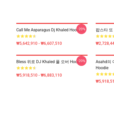
-20%
Call Me Asparagus Dj Khaled Hoodies
팝스타 또 다
₩5,642,910 - ₩6,607,510
₩2,728,44
-20%
Bless 위로 DJ Khaled 풀 오버 Hoodie
Asahd의 
Hoodie
₩5,918,510 - ₩6,883,110
₩5,918,51