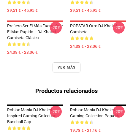
39,51 € - 45,95 €
39,51 € - 45,95 €
Prefiero Ser El Más Fuerte Que
POPSTAR Otro DJ Khaled
-20%
-20%
El Más Rápido. - DJ Khaled
Camiseta
Camiseta Clásica
24,38 € - 28,06 €
24,38 € - 28,06 €
VER MÁS
Productos relacionados
Roblox Mania DJ Khaled
Roblox Mania DJ Khaled
-20%
-20%
Inspired Gaming Collection
Gaming Collection Papá Hat
Baseball Cap
19,78 € - 21,16 €