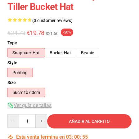
Tiller Bucket Hat
(3 customer reviews)
€24.73
€19.78
-20%
$21.50
Type
Snapback Hat
Bucket Hat
Beanie
Style
Printing
Size
56cm to 60cm
Ver guía de tallas
Quantity
AÑADIR AL CARRITO
Esta venta termina en
03
:
00
:
54