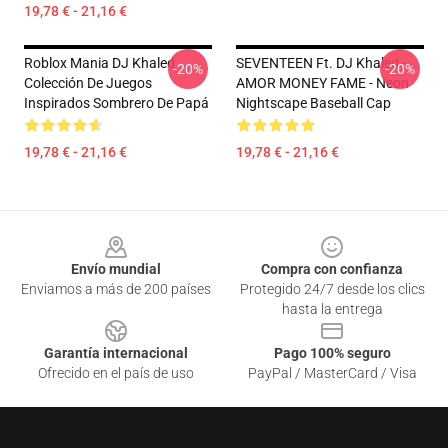
19,78 € - 21,16 €
Roblox Mania DJ Khaled
SEVENTEEN Ft. DJ Khaled -
-20%
-20%
Colección De Juegos
AMOR MONEY FAME - Neon
Inspirados Sombrero De Papá
Nightscape Baseball Cap
19,78 € - 21,16 €
19,78 € - 21,16 €
Footer
Envío mundial
Compra con confianza
Enviamos a más de 200 países
Protegido 24/7 desde los clics
hasta la entrega
Garantía internacional
Pago 100% seguro
Ofrecido en el país de uso
PayPal / MasterCard / Visa