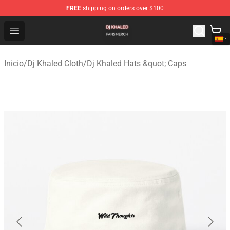
FREE
shipping on orders over $100
Dj Khaled Shop - Official Dj Khaled Merchandise Store
Open menu
Inicio
/
Dj Khaled Cloth
/
Dj Khaled Hats &quot; Caps