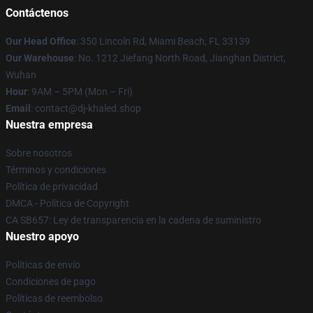
Contáctenos
Our Head Office
: 350 Lincoln Rd, Miami Beach, FL 33139
Our Warehouse
: No. 1212 Jiefang North Road, Jianghan District,
Wuhan
Hour
: 9AM – 5PM (Mon – Fri)
Email
: contact@dj-khaled.shop
Nuestra empresa
Sobre nosotros
Términos y condiciones
Política de privacidad
DMCA - Política de Copyright
CA SB657: Ley de transparencia en la cadena de suministro
Nuestro apoyo
Políticas de envío
Condiciones de pago
Políticas de reembolso