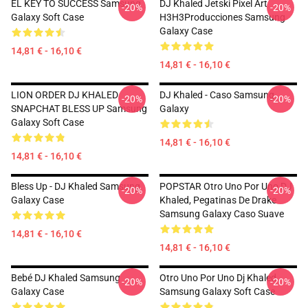
EL KEY TO SUCCESS Samsung
DJ Khaled Jetski Pixel Art
-20%
-20%
Galaxy Soft Case
H3H3Producciones Samsung
Galaxy Case
14,81 € - 16,10 €
14,81 € - 16,10 €
LION ORDER DJ KHALED
DJ Khaled - Caso Samsung
-20%
-20%
SNAPCHAT BLESS UP Samsung
Galaxy
Galaxy Soft Case
14,81 € - 16,10 €
14,81 € - 16,10 €
Bless Up - DJ Khaled Samsung
POPSTAR Otro Uno Por Uno DJ
-20%
-20%
Galaxy Case
Khaled, Pegatinas De Drake
Samsung Galaxy Caso Suave
14,81 € - 16,10 €
14,81 € - 16,10 €
Bebé DJ Khaled Samsung
Otro Uno Por Uno Dj Khaled
-20%
-20%
Galaxy Case
Samsung Galaxy Soft Case