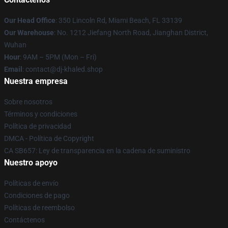
Our Head Office
: 350 Lincoln Rd, Miami Beach, FL 33139
Our Warehouse
: No. 1212 Jiefang North Road, Jianghan District,
Wuhan
Hour
: 9AM – 5PM (Mon – Fri)
Email
: contact@dj-khaled.shop
Nuestra empresa
Sobre nosotros
Términos y condiciones
Política de privacidad
DMCA - Política de Copyright
CA SB657: Ley de transparencia en la cadena de suministro
Nuestro apoyo
Políticas de envío
Condiciones de pago
Políticas de reembolso
Contáctenos