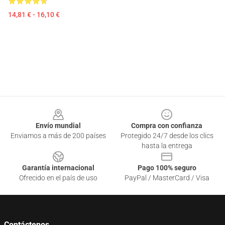
14,81 € - 16,10 €
Footer
Envío mundial
Compra con confianza
Enviamos a más de 200 países
Protegido 24/7 desde los clics
hasta la entrega
Garantía internacional
Pago 100% seguro
Ofrecido en el país de uso
PayPal / MasterCard / Visa
Contáctenos