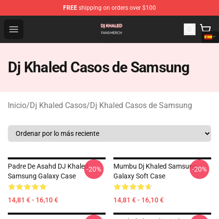
FREE
shipping on orders over $100
Dj Khaled Shop - Official Dj Khaled Merchandise Store
Open menu
Dj Khaled Casos de Samsung
Inicio
/
Dj Khaled Casos
/
Dj Khaled Casos de Samsung
Padre De Asahd DJ Khaled
Mumbu Dj Khaled Samsung
-20%
-20%
Samsung Galaxy Case
Galaxy Soft Case
14,81 € - 16,10 €
14,81 € - 16,10 €