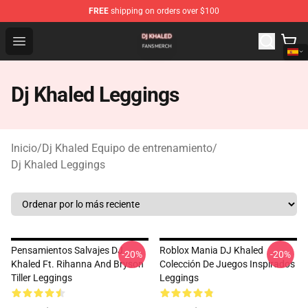
FREE
shipping on orders over $100
Dj Khaled Shop - Official Dj Khaled Merchandise Store
Open menu
Dj Khaled Leggings
Inicio
/
Dj Khaled Equipo de entrenamiento
/
Dj Khaled Leggings
Pensamientos Salvajes DJ
Roblox Mania DJ Khaled
-20%
-20%
Khaled Ft. Rihanna And Bryson
Colección De Juegos Inspirados
Tiller Leggings
Leggings