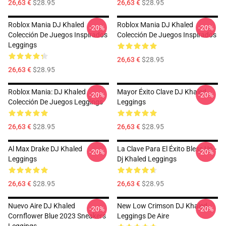
26,63 €
$28.95
26,63 €
$28.95
Roblox Mania DJ Khaled
Roblox Mania DJ Khaled
-20%
-20%
Colección De Juegos Inspirados
Colección De Juegos Inspirados
Leggings
26,63 €
$28.95
26,63 €
$28.95
Roblox Mania: DJ Khaled
Mayor Éxito Clave DJ Khaled
-20%
-20%
Colección De Juegos Leggings
Leggings
26,63 €
$28.95
26,63 €
$28.95
Al Max Drake DJ Khaled
La Clave Para El Éxito Bless Up -
-20%
-20%
Leggings
Dj Khaled Leggings
26,63 €
$28.95
26,63 €
$28.95
Nuevo Aire DJ Khaled
New Low Crimson DJ Khaled
-20%
-20%
Cornflower Blue 2023 Sneakers
Leggings De Aire