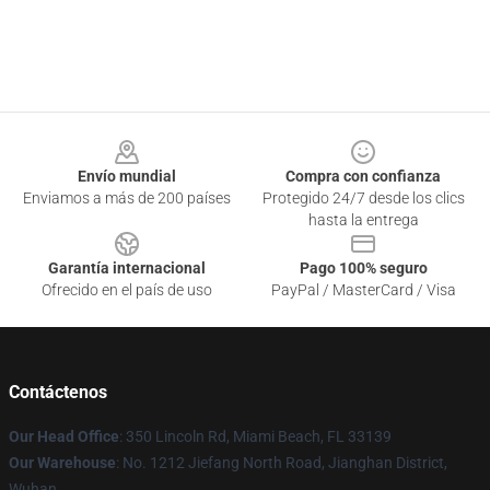
Footer
Envío mundial
Compra con confianza
Enviamos a más de 200 países
Protegido 24/7 desde los clics
hasta la entrega
Garantía internacional
Pago 100% seguro
Ofrecido en el país de uso
PayPal / MasterCard / Visa
Contáctenos
Our Head Office
: 350 Lincoln Rd, Miami Beach, FL 33139
Our Warehouse
: No. 1212 Jiefang North Road, Jianghan District,
Wuhan