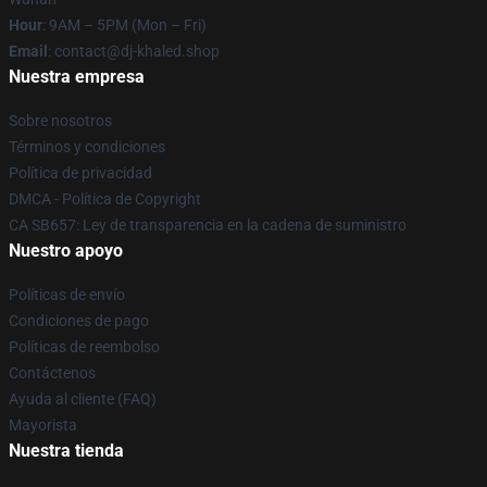
Hour
: 9AM – 5PM (Mon – Fri)
Email
: contact@dj-khaled.shop
Nuestra empresa
Sobre nosotros
Términos y condiciones
Política de privacidad
DMCA - Política de Copyright
CA SB657: Ley de transparencia en la cadena de suministro
Nuestro apoyo
Políticas de envío
Condiciones de pago
Políticas de reembolso
Contáctenos
Ayuda al cliente (FAQ)
Mayorista
Nuestra tienda