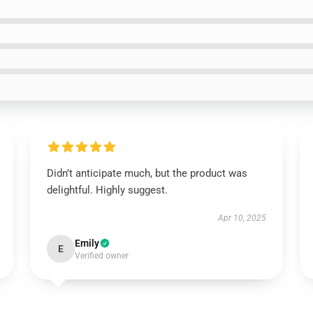
Didn’t anticipate much, but the product was
delightful. Highly suggest.
Apr 10, 2025
Emily
E
Verified owner