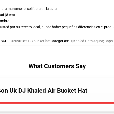
ara mantener el sol fuera de la cara
dad (8 cm)
sombra
usted por su tercero local, puede haber pequeñas diferencias en el produ
SKU
:
132690182-US-bucket-hat
Categorías
:
Dj Khaled Hats &quot; Caps
,
What Customers Say
on Uk DJ Khaled Air Bucket Hat