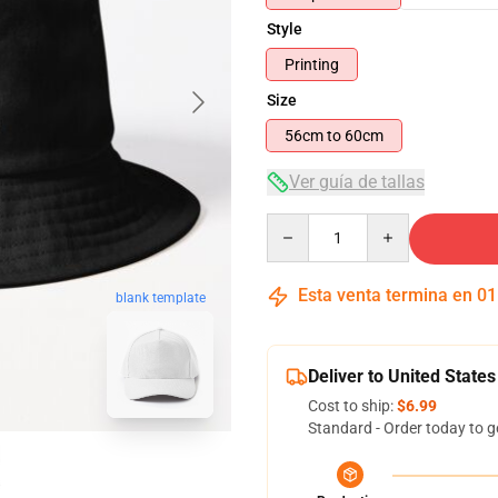
Style
Printing
Size
56cm to 60cm
Ver guía de tallas
Quantity
Esta venta termina en
01
blank template
Deliver to United States
Cost to ship:
$6.99
Standard - Order today to g