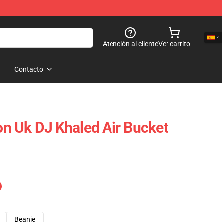
Atención al cliente
Ver carrito
Contacto
n Uk DJ Khaled Air Bucket
)
Beanie