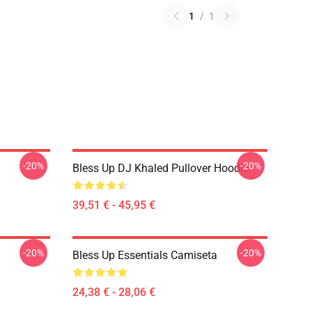
1
/
1
-20%
-20%
Bless Up DJ Khaled Pullover Hoodie
39,51 € - 45,95 €
-20%
-20%
Bless Up Essentials Camiseta
24,38 € - 28,06 €