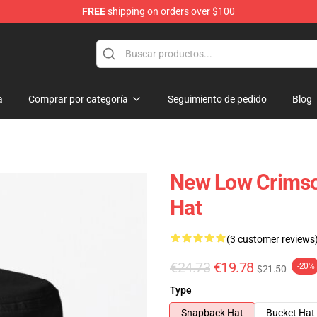
FREE
shipping on orders over $100
a
Comprar por categoría
Seguimiento de pedido
Blog
New Low Crimso
Hat
(3 customer reviews
€24.73
€19.78
-20%
$21.50
Type
Snapback Hat
Bucket Hat