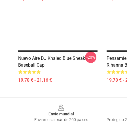
-20%
Nuevo Aire DJ Khaled Blue Sneakers
Pensamien
Baseball Cap
Rihanna B
19,78 € - 21,16 €
19,78 € - 
Footer
Envío mundial
Enviamos a más de 200 países
Protegido 2