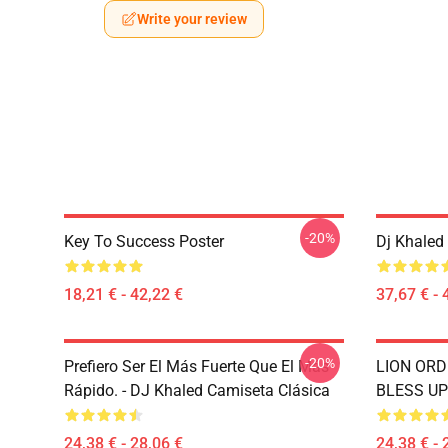
Write your review
-20%
Key To Success Poster
Dj Khaled
18,21 € - 42,22 €
37,67 € - 
-20%
Prefiero Ser El Más Fuerte Que El Más
LION OR
Rápido. - DJ Khaled Camiseta Clásica
BLESS UP 
24,38 € - 28,06 €
24,38 € - 