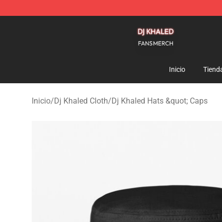
Dj Khaled Shop - Official Dj Khaled Merchandise Store
Inicio
Tiend
Inicio
/
Dj Khaled Cloth
/
Dj Khaled Hats &quot; Caps