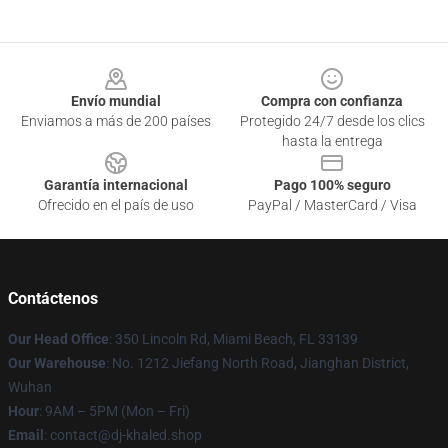
Footer
Envío mundial
Compra con confianza
Enviamos a más de 200 países
Protegido 24/7 desde los clics
hasta la entrega
Garantía internacional
Pago 100% seguro
Ofrecido en el país de uso
PayPal / MasterCard / Visa
Contáctenos
Our Head Office
: 350 Lincoln Rd, Miami Beach, FL 33139
Our Warehouse
: No. 1212 Jiefang North Road, Jianghan District,
Wuhan
Hour
: 9AM – 5PM (Mon – Fri)
Email
: contact@dj-khaled.shop