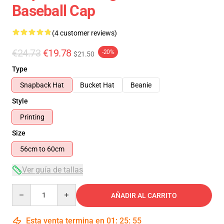
Baseball Cap
(4 customer reviews)
€24.73
€19.78
-20%
$21.50
Type
Snapback Hat
Bucket Hat
Beanie
Style
Printing
Size
56cm to 60cm
Ver guía de tallas
Quantity
AÑADIR AL CARRITO
Esta venta termina en
01
:
25
:
55