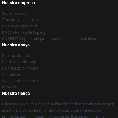
Nuestra empresa
Sobre nosotros
Términos y condiciones
Política de privacidad
DMCA - Política de Copyright
CA SB657: Ley de transparencia en la cadena de suministro
Nuestro apoyo
Políticas de envío
Condiciones de pago
Políticas de reembolso
Contáctenos
Ayuda al cliente (FAQ)
Mayorista
Nuestra tienda
Ofrecemos productos de alta calidad diseñados específicamente por
nuestro equipo de clase mundial. Ofrecemos una variedad de
productos que son elegantes y hermosos. Esto no es sólo para