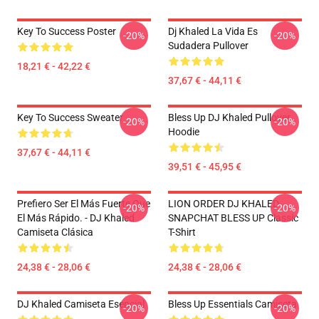
Key To Success Poster
Dj Khaled La Vida Es
-20%
-20%
Sudadera Pullover
18,21 € - 42,22 €
37,67 € - 44,11 €
Key To Success Sweater
Bless Up DJ Khaled Pullover
-20%
-20%
Hoodie
37,67 € - 44,11 €
39,51 € - 45,95 €
Prefiero Ser El Más Fuerte Que
LION ORDER DJ KHALED
-20%
-20%
El Más Rápido. - DJ Khaled
SNAPCHAT BLESS UP Classic
Camiseta Clásica
T-Shirt
24,38 € - 28,06 €
24,38 € - 28,06 €
DJ Khaled Camiseta Esencial
Bless Up Essentials Camiseta
-20%
-20%