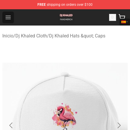
FREE
shipping on orders over $100
Dj Khaled Shop - Official Dj Khaled Merchandise Store
Open menu
Inicio
/
Dj Khaled Cloth
/
Dj Khaled Hats &quot; Caps