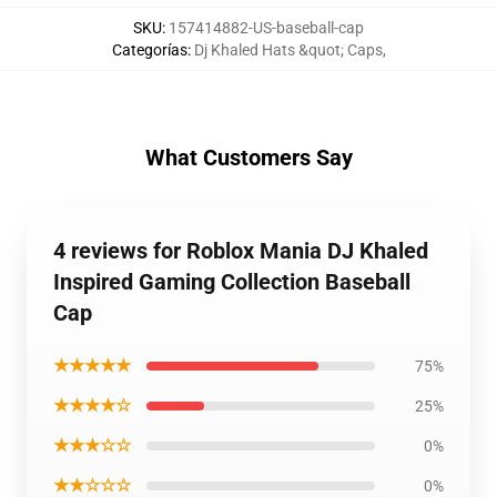
SKU
:
157414882-US-baseball-cap
Categorías
:
Dj Khaled Hats &quot; Caps
,
What Customers Say
4 reviews for Roblox Mania DJ Khaled
Inspired Gaming Collection Baseball
Cap
★★★★★
75%
★★★★☆
25%
★★★☆☆
0%
★★☆☆☆
0%