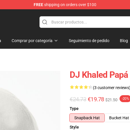
FREE
shipping on orders over $100
a
Comprar por categoría
Seguimiento de pedido
Blog
DJ Khaled Papá
(3 customer reviews
€24.73
€19.78
-20%
$21.50
Type
Snapback Hat
Bucket Hat
Style