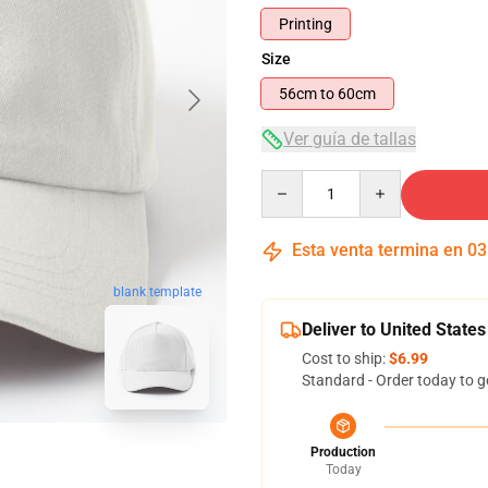
Printing
Size
56cm to 60cm
Ver guía de tallas
Quantity
Esta venta termina en
03
blank template
Deliver to United States
Cost to ship:
$6.99
Standard - Order today to g
Production
Today