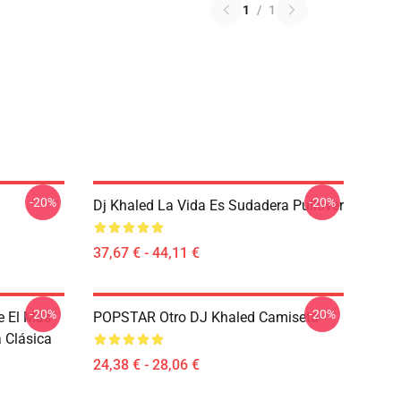
1
/
1
-20%
-20%
Dj Khaled La Vida Es Sudadera Pullover
37,67 € - 44,11 €
-20%
-20%
e El Más
POPSTAR Otro DJ Khaled Camiseta
 Clásica
24,38 € - 28,06 €