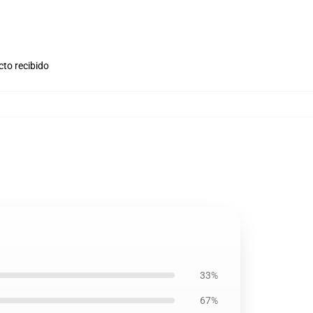
cto recibido
33%
67%