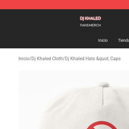
Dj Khaled Shop - Official Dj Khaled Merchandise Store
Inicio
Tiend
Inicio
/
Dj Khaled Cloth
/
Dj Khaled Hats &quot; Caps