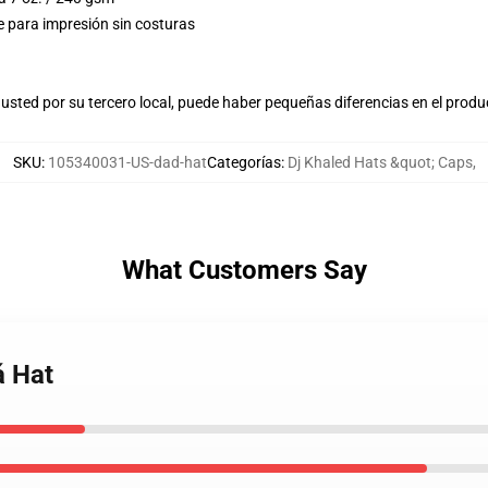
e para impresión sin costuras
usted por su tercero local, puede haber pequeñas diferencias en el produ
SKU
:
105340031-US-dad-hat
Categorías
:
Dj Khaled Hats &quot; Caps
,
What Customers Say
á Hat