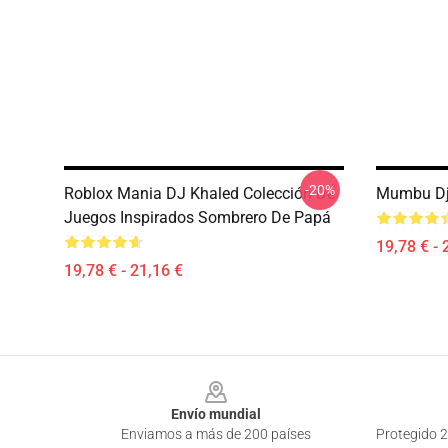
-20%
Roblox Mania DJ Khaled Colección De
Mumbu Dj 
Juegos Inspirados Sombrero De Papá
19,78 € - 
19,78 € - 21,16 €
Footer
Envío mundial
Enviamos a más de 200 países
Protegido 2