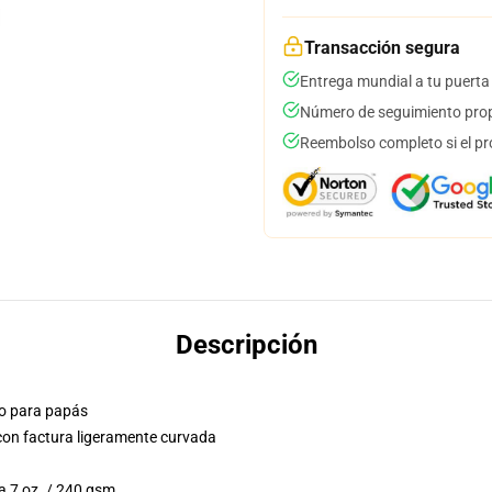
Transacción segura
Entrega mundial a tu puerta
Número de seguimiento prop
Reembolso completo si el pr
Descripción
ólo para papás
 con factura ligeramente curvada
a 7 oz. / 240 gsm