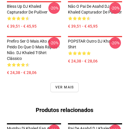
Bless Up DJ Khaled
Não O Pai De Asahd DJ
-20%
-20%
Capturador De Pulôver
Khaled Capturador De Pulôver
€ 39,51 - € 45,95
€ 39,51 - € 45,95
Prefiro Ser O Mais Alto A
POPSTAR Outro DJ Khaled T-
-20%
-20%
Peido Do Que O Mais Rápido -
Shirt
Não. DJ Khaled T-Shirt
Clássico
€ 24,38 - € 28,06
€ 24,38 - € 28,06
VER MAIS
Produtos relacionados
Mumbu Dj Khaled Fan Art Um
Pai De Asahd DJ Khaled T-