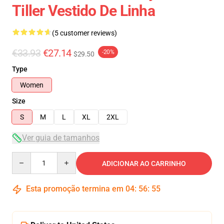
Tiller Vestido De Linha
(5 customer reviews)
€33.93
€27.14
-20%
$29.50
Type
Women
Size
S
M
L
XL
2XL
Ver guia de tamanhos
Quantity
ADICIONAR AO CARRINHO
Esta promoção termina em
04
:
56
:
54