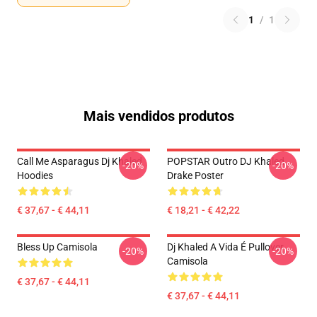
1
/
1
Mais vendidos produtos
Call Me Asparagus Dj Khaled
POPSTAR Outro DJ Khaled
-20%
-20%
Hoodies
Drake Poster
€ 37,67 - € 44,11
€ 18,21 - € 42,22
Bless Up Camisola
Dj Khaled A Vida É Pullover
-20%
-20%
Camisola
€ 37,67 - € 44,11
€ 37,67 - € 44,11