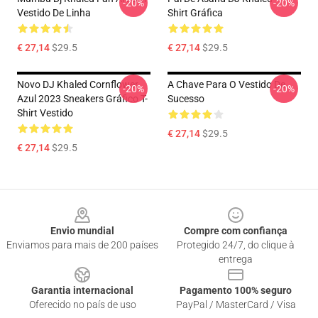
-20%
-20%
Vestido De Linha
Shirt Gráfica
€ 27,14
$29.5
€ 27,14
$29.5
Novo DJ Khaled Cornflower
A Chave Para O Vestido De
-20%
-20%
Azul 2023 Sneakers Gráfico T-
Sucesso
Shirt Vestido
€ 27,14
$29.5
€ 27,14
$29.5
Footer
Envio mundial
Compre com confiança
Enviamos para mais de 200 países
Protegido 24/7, do clique à
entrega
Garantia internacional
Pagamento 100% seguro
Oferecido no país de uso
PayPal / MasterCard / Visa