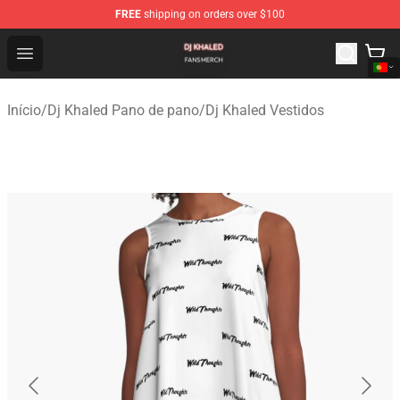
FREE
shipping on orders over $100
Dj Khaled Shop - Official Dj Khaled Merchandise Store
Open menu
Início
/
Dj Khaled Pano de pano
/
Dj Khaled Vestidos