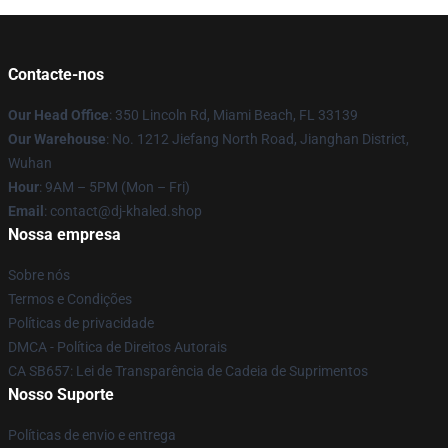
Contacte-nos
Our Head Office
: 350 Lincoln Rd, Miami Beach, FL 33139
Our Warehouse
: No. 1212 Jiefang North Road, Jianghan District,
Wuhan
Hour
: 9AM – 5PM (Mon – Fri)
Email
: contact@dj-khaled.shop
Nossa empresa
Sobre nós
Termos e Condições
Políticas de privacidade
DMCA - Política de Direitos Autorais
CA SB657: Lei de Transparência de Cadeia de Suprimentos
Nosso Suporte
Políticas de envio e entrega