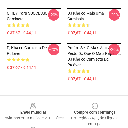
O KEY Para SUCCESSO
DJ Khaled Mais Uma
-20%
-20%
Camiseta
Camisola
€ 37,67 - € 44,11
€ 37,67 - € 44,11
Dj Khaled Camiseta De
Prefiro Ser O Mais Alto A
-20%
-20%
Pulôver
Peido Do Que O Mais Rápido...
DJ Khaled Camiseta De
Pulôver
€ 37,67 - € 44,11
€ 37,67 - € 44,11
Footer
Envio mundial
Compre com confiança
Enviamos para mais de 200 países
Protegido 24/7, do clique à
entrega