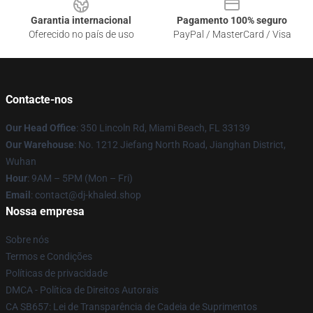
Garantia internacional
Pagamento 100% seguro
Oferecido no país de uso
PayPal / MasterCard / Visa
Contacte-nos
Our Head Office
: 350 Lincoln Rd, Miami Beach, FL 33139
Our Warehouse
: No. 1212 Jiefang North Road, Jianghan District,
Wuhan
Hour
: 9AM – 5PM (Mon – Fri)
Email
: contact@dj-khaled.shop
Nossa empresa
Sobre nós
Termos e Condições
Políticas de privacidade
DMCA - Política de Direitos Autorais
CA SB657: Lei de Transparência de Cadeia de Suprimentos