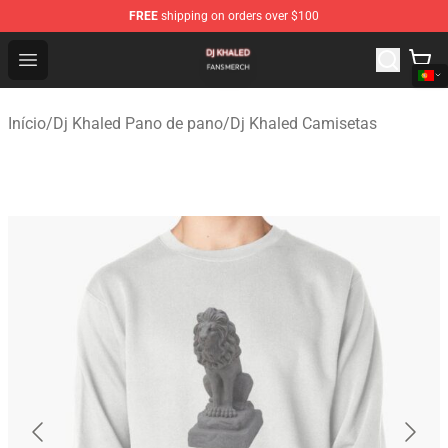
FREE
shipping on orders over $100
Dj Khaled Shop - Official Dj Khaled Merchandise Store
Open menu
Início
/
Dj Khaled Pano de pano
/
Dj Khaled Camisetas