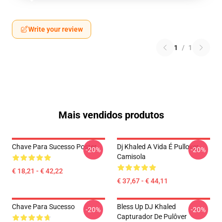
Write your review
1
/
1
Mais vendidos produtos
Chave Para Sucesso Poster
Dj Khaled A Vida É Pullover
-20%
-20%
Camisola
€ 18,21 - € 42,22
€ 37,67 - € 44,11
Chave Para Sucesso
Bless Up DJ Khaled
-20%
-20%
Capturador De Pulôver