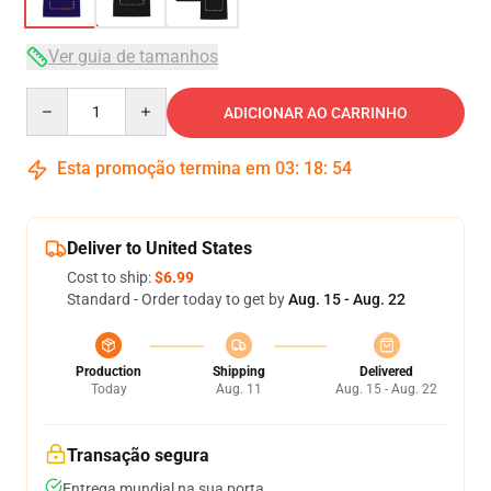
Ver guia de tamanhos
Quantity
ADICIONAR AO CARRINHO
Esta promoção termina em
03
:
18
:
53
Deliver to United States
Cost to ship:
$6.99
Standard - Order today to get by
Aug. 15 - Aug. 22
Production
Shipping
Delivered
Today
Aug. 11
Aug. 15 - Aug. 22
Transação segura
Entrega mundial na sua porta