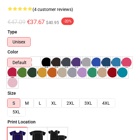
(4 customer reviews)
€47.09
€37.67
-20%
$40.95
Type
Unisex
Color
Default
Size
S
M
L
XL
2XL
3XL
4XL
5XL
Print Location