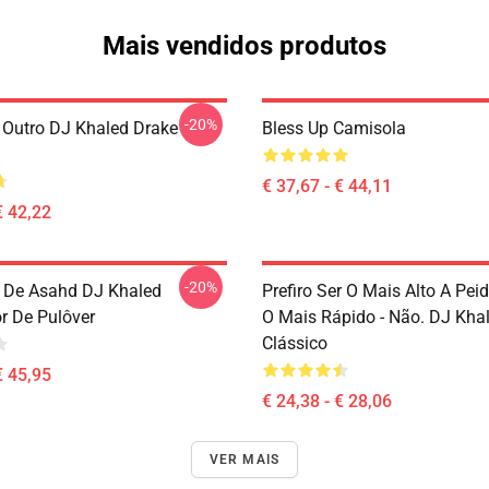
Mais vendidos produtos
-20%
Outro DJ Khaled Drake
Bless Up Camisola
€ 37,67 - € 44,11
€ 42,22
-20%
 De Asahd DJ Khaled
Prefiro Ser O Mais Alto A Pe
r De Pulôver
O Mais Rápido - Não. DJ Khal
Clássico
€ 45,95
€ 24,38 - € 28,06
VER MAIS