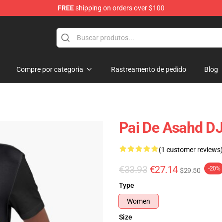
FREE
shipping on orders over $100
Compre por categoria
Rastreamento de pedido
Blog
Pai De Asahd DJ
(1 customer reviews
€33.93
€27.14
-20%
$29.50
Type
Women
Size