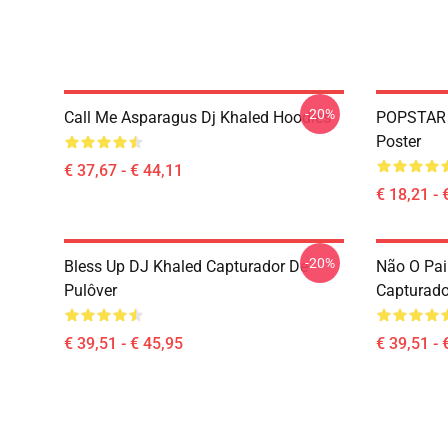
-20%
Call Me Asparagus Dj Khaled Hoodies
POPSTAR 
Poster
€ 37,67 - € 44,11
€ 18,21 - 
-20%
Bless Up DJ Khaled Capturador De
Não O Pai
Pulôver
Capturado
€ 39,51 - € 45,95
€ 39,51 - 