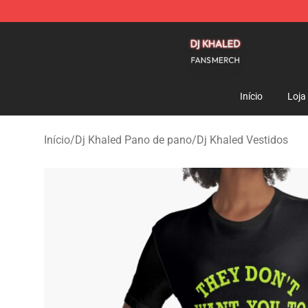
Dj Khaled Shop - Official Dj Khaled Merchandise Store
Início
Loja
Início
/
Dj Khaled Pano de pano
/
Dj Khaled Vestidos