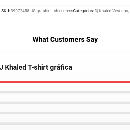
SKU
:
39072458-US-graphic-t-shirt-dress
Categorias
:
Dj Khaled Vestidos
,
What Customers Say
J Khaled T-shirt gráfica