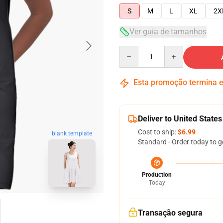
S
M
L
XL
2X
Ver guia de tamanhos
Quantity
Esta promoção termina
Deliver to United States
Cost to ship:
$6.99
blank template
Standard - Order today to g
Production
Today
Transação segura