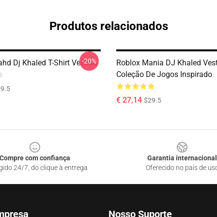
Produtos relacionados
-20%
hd Dj Khaled T-Shirt Vestido
Roblox Mania DJ Khaled Ves
Coleção De Jogos Inspirado
9.5
€ 27,14
$29.5
Compre com confiança
Garantia internacional
gido 24/7, do clique à entrega
Oferecido no país de us
mpresa
Nosso Suporte