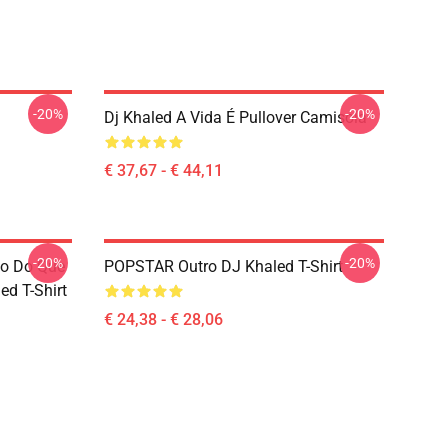
-20%
-20%
Dj Khaled A Vida É Pullover Camisola
€ 37,67 - € 44,11
-20%
-20%
ido Do Que
POPSTAR Outro DJ Khaled T-Shirt
ed T-Shirt
€ 24,38 - € 28,06