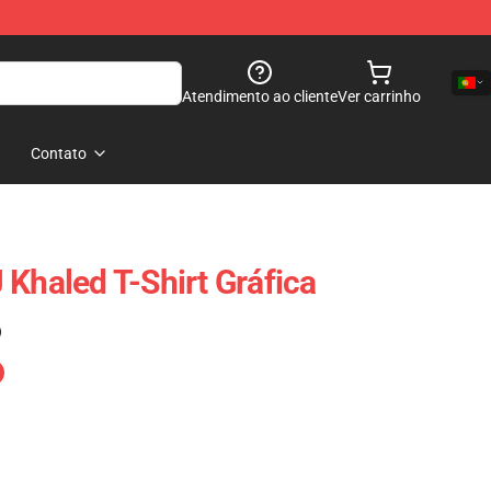
Atendimento ao cliente
Ver carrinho
Contato
 Khaled T-Shirt Gráfica
)