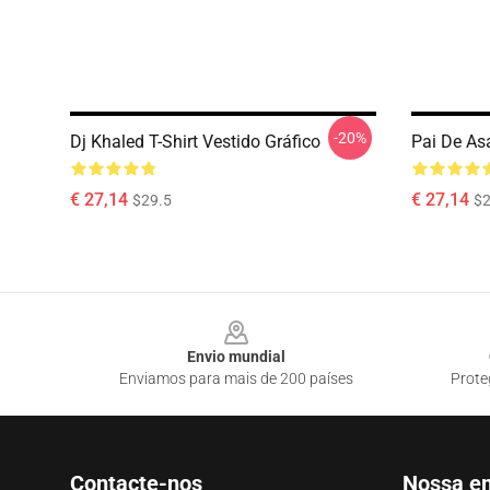
-20%
Dj Khaled T-Shirt Vestido Gráfico
Pai De Asa
€ 27,14
€ 27,14
$29.5
$2
Footer
Envio mundial
Enviamos para mais de 200 países
Prote
Contacte-nos
Nossa e