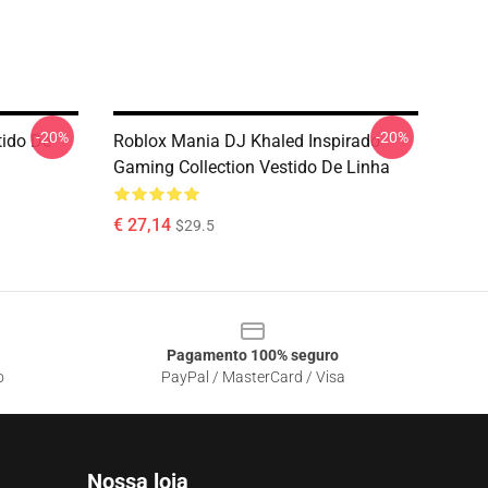
-20%
-20%
tido De
Roblox Mania DJ Khaled Inspirado
Gaming Collection Vestido De Linha
€ 27,14
$29.5
Pagamento 100% seguro
o
PayPal / MasterCard / Visa
Nossa loja