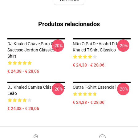
Produtos relacionados
DJ Khaled Chave Para O
Não O Pai De Asahd DJ
-20%
-20%
Sucesso Jordan Clássico T-
Khaled T-Shirt Clássico
Shirt
€ 24,38 - € 28,06
€ 24,38 - € 28,06
DJ Khaled Camisa Clássica Do
Outra T-Shirt Essencial
-20%
-20%
Leão
€ 24,38 - € 28,06
€ 24,38 - € 28,06
Footer