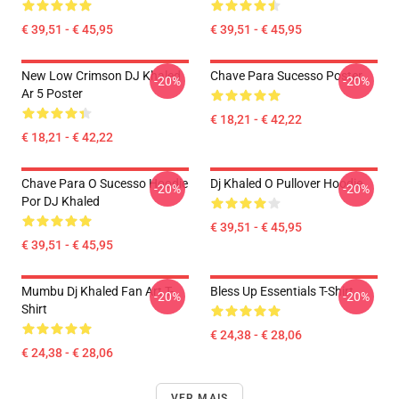
€ 39,51 - € 45,95
€ 39,51 - € 45,95
New Low Crimson DJ Khaled
Chave Para Sucesso Poster
-20%
-20%
Ar 5 Poster
€ 18,21 - € 42,22
€ 18,21 - € 42,22
Chave Para O Sucesso Hoodie
Dj Khaled O Pullover Hoodie
-20%
-20%
Por DJ Khaled
€ 39,51 - € 45,95
€ 39,51 - € 45,95
Mumbu Dj Khaled Fan Art T-
Bless Up Essentials T-Shirt
-20%
-20%
Shirt
€ 24,38 - € 28,06
€ 24,38 - € 28,06
VER MAIS