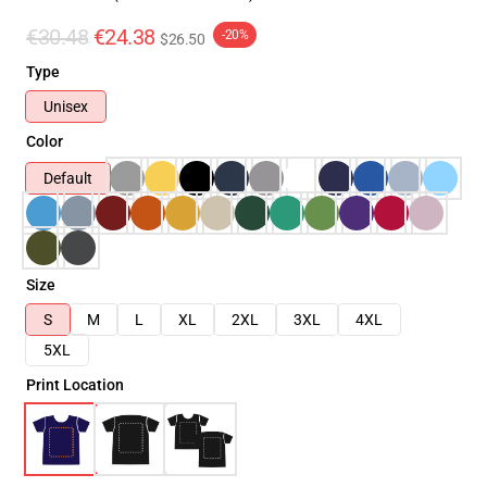
€30.48
€24.38
-20%
$26.50
Type
Unisex
Color
Default
Size
S
M
L
XL
2XL
3XL
4XL
5XL
Print Location