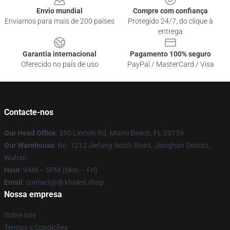
Envio mundial
Compre com confiança
Enviamos para mais de 200 países
Protegido 24/7, do clique à
entrega
Garantia internacional
Pagamento 100% seguro
Oferecido no país de uso
PayPal / MasterCard / Visa
Contacte-nos
Our Head Office
: 350 Lincoln Rd, Miami Beach, FL 33139
Our Warehouse
: No. 1212 Jiefang North Road, Jianghan District,
Wuhan
Hour
: 9AM – 5PM (Mon – Fri)
Email
: contact@dj-khaled.shop
Nossa empresa
Sobre nós
Termos e Condições