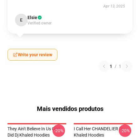
Apr 13, 2025
Elsie
E
Verified owner
Write your review
1
/
1
Mais vendidos produtos
They Ain't Believe In Us God
I Call Her CHANDELIER Dj
-20%
-20%
Did Dj Khaled Hoodies
Khaled Hoodies