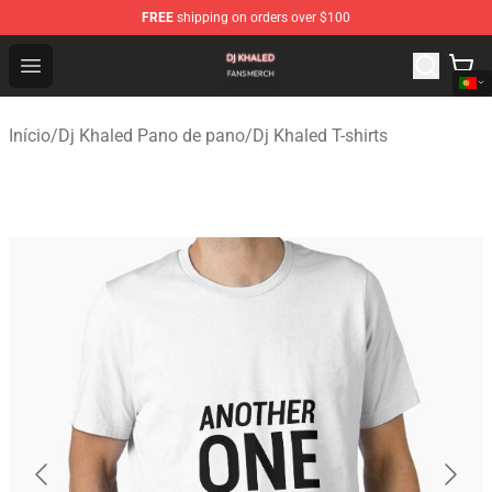
FREE
shipping on orders over $100
Dj Khaled Shop - Official Dj Khaled Merchandise Store
Open menu
Início
/
Dj Khaled Pano de pano
/
Dj Khaled T-shirts