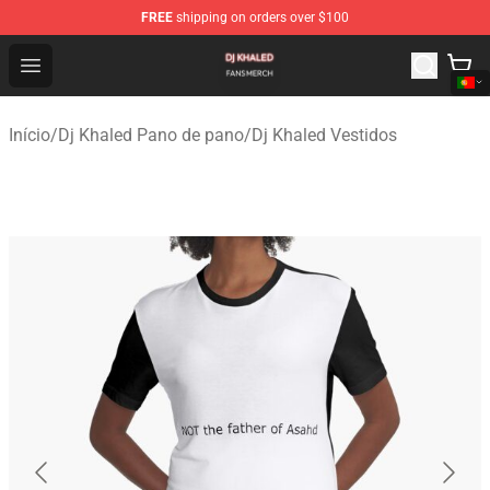
FREE
shipping on orders over $100
Dj Khaled Shop - Official Dj Khaled Merchandise Store
Open menu
Início
/
Dj Khaled Pano de pano
/
Dj Khaled Vestidos