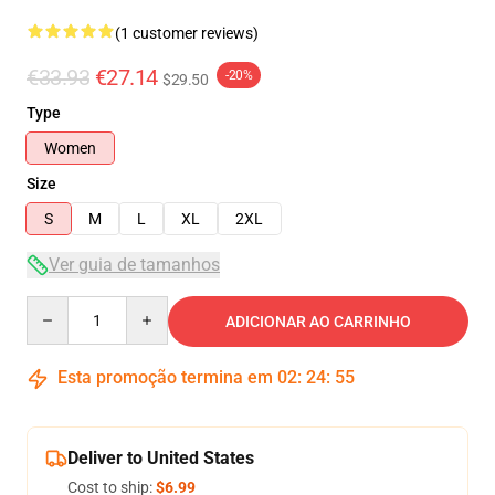
(1 customer reviews)
€33.93
€27.14
-20%
$29.50
Type
Women
Size
S
M
L
XL
2XL
Ver guia de tamanhos
Quantity
ADICIONAR AO CARRINHO
Esta promoção termina em
02
:
24
:
55
Deliver to United States
Cost to ship:
$6.99