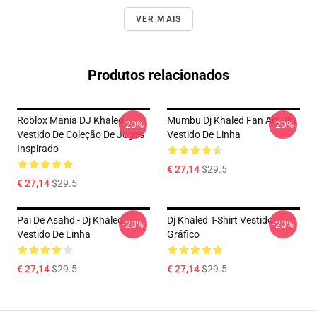
VER MAIS
Produtos relacionados
Roblox Mania DJ Khaled
Mumbu Dj Khaled Fan Art Um
-20%
-20%
Vestido De Coleção De Jogos
Vestido De Linha
Inspirado
€ 27,14
$29.5
€ 27,14
$29.5
Pai De Asahd - Dj Khaled
Dj Khaled T-Shirt Vestido
-20%
-20%
Vestido De Linha
Gráfico
€ 27,14
$29.5
€ 27,14
$29.5