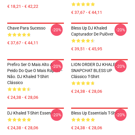
€ 18,21 - € 42,22
€ 37,67 - € 44,11
Chave Para Sucesso
Bless Up DJ Khaled
-20%
-20%
Capturador De Pulôver
€ 37,67 - € 44,11
€ 39,51 - € 45,95
Prefiro Ser O Mais Alto A
LION ORDER DJ KHALED
-20%
-20%
Peido Do Que O Mais Rápido -
SNAPCHAT BLESS UP
Não. DJ Khaled T-Shirt
Clássico T-Shirt
Clássico
€ 24,38 - € 28,06
€ 24,38 - € 28,06
DJ Khaled T-Shirt Essencial
Bless Up Essentials T-Shirt
-20%
-20%
€ 24,38 - € 28,06
€ 24,38 - € 28,06