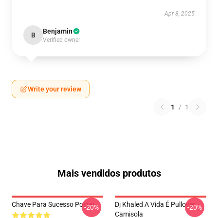
Apr 8, 2025
Benjamin
B
Verified owner
Write your review
1
/
1
Mais vendidos produtos
Chave Para Sucesso Poster
Dj Khaled A Vida É Pullover
-20%
-20%
Camisola