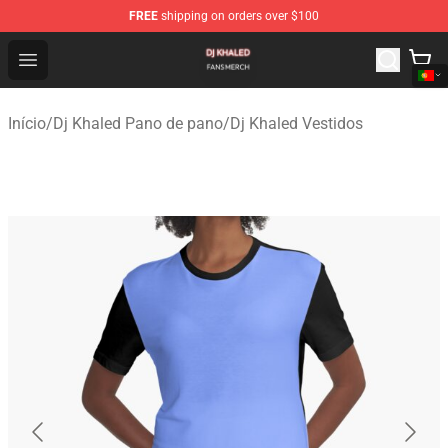
FREE
shipping on orders over $100
Dj Khaled Shop - Official Dj Khaled Merchandise Store
Open menu
Início
/
Dj Khaled Pano de pano
/
Dj Khaled Vestidos