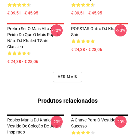
€ 39,51 - € 45,95
€ 39,51 - € 45,95
Prefiro Ser O Mais Alto A
POPSTAR Outro DJ Khaled T-
-20%
-20%
Peido Do Que O Mais Rápido -
Shirt
Não. DJ Khaled T-Shirt
Clássico
€ 24,38 - € 28,06
€ 24,38 - € 28,06
VER MAIS
Produtos relacionados
Roblox Mania DJ Khaled
A Chave Para O Vestido De
-20%
-20%
Vestido De Coleção De Jogos
Sucesso
Inspirado