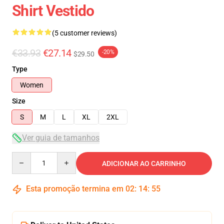
Shirt Vestido
(5 customer reviews)
€33.93
€27.14
-20%
$29.50
Type
Women
Size
S
M
L
XL
2XL
Ver guia de tamanhos
Quantity
ADICIONAR AO CARRINHO
Esta promoção termina em
02
:
14
:
54