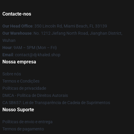
Contacte-nos
Our Head Office
: 350 Lincoln Rd, Miami Beach, FL 33139
Our Warehouse
: No. 1212 Jiefang North Road, Jianghan District,
Wuhan
Hour
: 9AM – 5PM (Mon – Fri)
Email
: contact@dj-khaled.shop
Nossa empresa
Sobre nós
Termos e Condições
Políticas de privacidade
DMCA - Política de Direitos Autorais
CA SB657: Lei de Transparência de Cadeia de Suprimentos
Nosso Suporte
Políticas de envio e entrega
Termos de pagamento