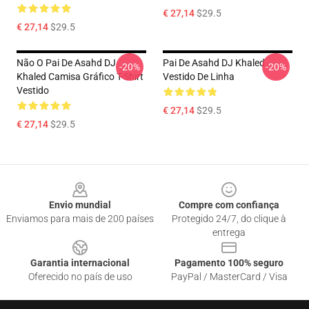
€ 27,14
$29.5
€ 27,14
$29.5
Não O Pai De Asahd DJ
Pai De Asahd DJ Khaled
-20%
-20%
Khaled Camisa Gráfico T-Shirt
Vestido De Linha
Vestido
€ 27,14
$29.5
€ 27,14
$29.5
Footer
Envio mundial
Compre com confiança
Enviamos para mais de 200 países
Protegido 24/7, do clique à
entrega
Garantia internacional
Pagamento 100% seguro
Oferecido no país de uso
PayPal / MasterCard / Visa