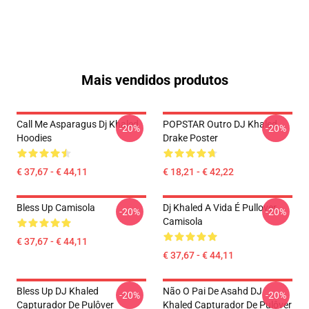
Mais vendidos produtos
Call Me Asparagus Dj Khaled
POPSTAR Outro DJ Khaled
-20%
-20%
Hoodies
Drake Poster
€ 37,67 - € 44,11
€ 18,21 - € 42,22
Bless Up Camisola
Dj Khaled A Vida É Pullover
-20%
-20%
Camisola
€ 37,67 - € 44,11
€ 37,67 - € 44,11
Bless Up DJ Khaled
Não O Pai De Asahd DJ
-20%
-20%
Capturador De Pulôver
Khaled Capturador De Pulôver