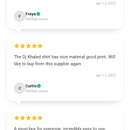
Apr 13, 2025
Freya
F
Verified owner
The Dj Khaled shirt has nice material good print. Will
like to buy from this supplier again
Apr 11, 2025
Curtis
C
Verified owner
A must-buy for everyone, incredibly easy to use.