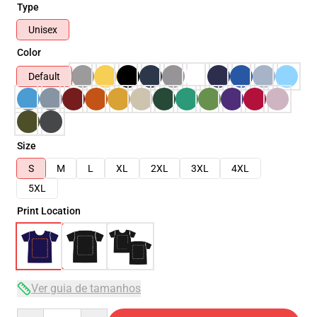
Type
Unisex
Color
Default
Size
S
M
L
XL
2XL
3XL
4XL
5XL
Print Location
Ver guia de tamanhos
Quantity