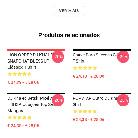
VER MAIS
Produtos relacionados
LION ORDER DJ KHALED
Chave Para Sucesso Clássico
-20%
-20%
SNAPCHAT BLESS UP
T-Shirt
Clássico T-Shirt
€ 24,38 - € 28,06
€ 24,38 - € 28,06
DJ Khaled Jetski Pixel Art
POPSTAR Outro DJ Khaled T-
-20%
-20%
H3H3Produções Top Sem
Shirt
Mangas
€ 24,38 - € 28,06
€ 24,38 - € 28,06