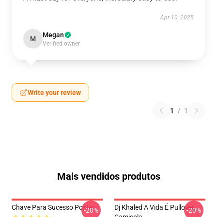
Apr 10, 2025
Megan
M
Verified owner
Write your review
1
/
1
Mais vendidos produtos
Chave Para Sucesso Poster
Dj Khaled A Vida É Pullover
-20%
-20%