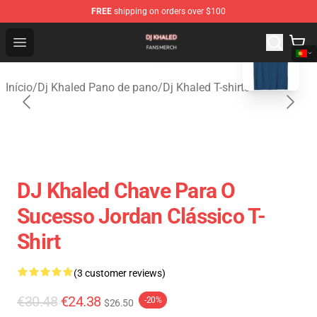
FREE
shipping on orders over $100
blank template
Dj Khaled Shop - Official Dj Khaled Merchandise Store
Open menu
Início
/
Dj Khaled Pano de pano
/
Dj Khaled T-shirts
DJ Khaled Chave Para O
Sucesso Jordan Clássico T-
Shirt
(3 customer reviews)
€30.48
€24.38
-20%
$26.50