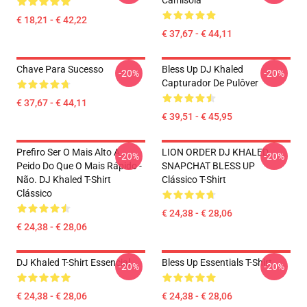
Camisola
€ 18,21 - € 42,22
€ 37,67 - € 44,11
Chave Para Sucesso
Bless Up DJ Khaled
-20%
-20%
Capturador De Pulôver
€ 37,67 - € 44,11
€ 39,51 - € 45,95
Prefiro Ser O Mais Alto A
LION ORDER DJ KHALED
-20%
-20%
Peido Do Que O Mais Rápido -
SNAPCHAT BLESS UP
Não. DJ Khaled T-Shirt
Clássico T-Shirt
Clássico
€ 24,38 - € 28,06
€ 24,38 - € 28,06
DJ Khaled T-Shirt Essencial
Bless Up Essentials T-Shirt
-20%
-20%
€ 24,38 - € 28,06
€ 24,38 - € 28,06