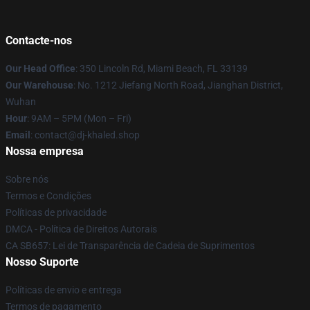
Contacte-nos
Our Head Office
: 350 Lincoln Rd, Miami Beach, FL 33139
Our Warehouse
: No. 1212 Jiefang North Road, Jianghan District,
Wuhan
Hour
: 9AM – 5PM (Mon – Fri)
Email
: contact@dj-khaled.shop
Nossa empresa
Sobre nós
Termos e Condições
Políticas de privacidade
DMCA - Política de Direitos Autorais
CA SB657: Lei de Transparência de Cadeia de Suprimentos
Nosso Suporte
Políticas de envio e entrega
Termos de pagamento