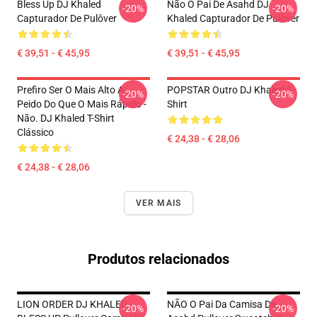
Bless Up DJ Khaled
Não O Pai De Asahd DJ
-20%
-20%
Capturador De Pulôver
Khaled Capturador De Pulôver
€ 39,51 - € 45,95
€ 39,51 - € 45,95
Prefiro Ser O Mais Alto A
POPSTAR Outro DJ Khaled T-
-20%
-20%
Peido Do Que O Mais Rápido -
Shirt
Não. DJ Khaled T-Shirt
Clássico
€ 24,38 - € 28,06
€ 24,38 - € 28,06
VER MAIS
Produtos relacionados
LION ORDER DJ KHALED
NÃO O Pai Da Camisa De
-20%
-20%