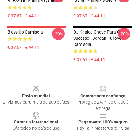
BLESS UP Pullover Camisola
Asahd Pullover Sweatshirt
€ 37,67 - € 44,11
€ 37,67 - € 44,11
Bless Up Camisola
DJ Khaled Chave Para O
-20%
-20%
Sucesso - Jordan Pullover
Camisola
€ 37,67 - € 44,11
€ 37,67 - € 44,11
Footer
Envio mundial
Compre com confiança
Enviamos para mais de 200 países
Protegido 24/7, do clique à
entrega
Garantia internacional
Pagamento 100% seguro
Oferecido no país de uso
PayPal / MasterCard / Visa