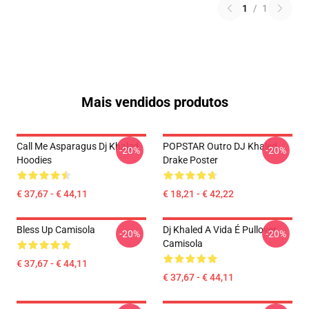
1
/
1
Mais vendidos produtos
Call Me Asparagus Dj Khaled
POPSTAR Outro DJ Khaled
-20%
-20%
Hoodies
Drake Poster
€ 37,67 - € 44,11
€ 18,21 - € 42,22
Bless Up Camisola
Dj Khaled A Vida É Pullover
-20%
-20%
Camisola
€ 37,67 - € 44,11
€ 37,67 - € 44,11