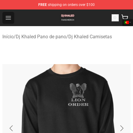
FREE
shipping on orders over $100
Dj Khaled Shop - Official Dj Khaled Merchandise Store
Open menu
Início
/
Dj Khaled Pano de pano
/
Dj Khaled Camisetas