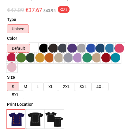
€47.09
€37.67
-20%
$40.95
Type
Unisex
Color
Default
Size
S
M
L
XL
2XL
3XL
4XL
5XL
Print Location