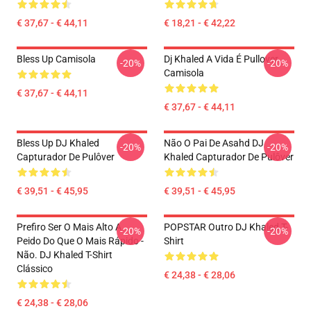
€ 37,67 - € 44,11
€ 18,21 - € 42,22
Bless Up Camisola
Dj Khaled A Vida É Pullover
-20%
-20%
Camisola
€ 37,67 - € 44,11
€ 37,67 - € 44,11
Bless Up DJ Khaled
Não O Pai De Asahd DJ
-20%
-20%
Capturador De Pulôver
Khaled Capturador De Pulôver
€ 39,51 - € 45,95
€ 39,51 - € 45,95
Prefiro Ser O Mais Alto A
POPSTAR Outro DJ Khaled T-
-20%
-20%
Peido Do Que O Mais Rápido -
Shirt
Não. DJ Khaled T-Shirt
Clássico
€ 24,38 - € 28,06
€ 24,38 - € 28,06