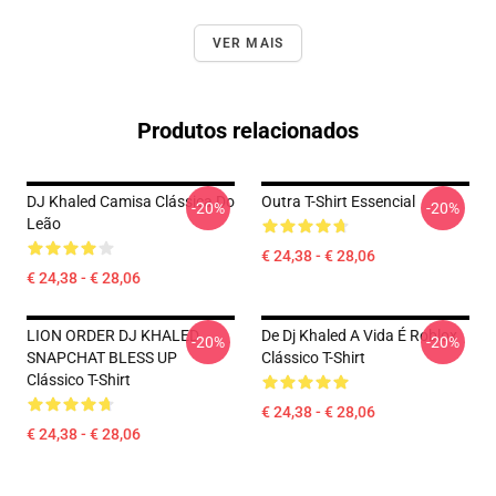
VER MAIS
Produtos relacionados
DJ Khaled Camisa Clássica Do
Outra T-Shirt Essencial
-20%
-20%
Leão
€ 24,38 - € 28,06
€ 24,38 - € 28,06
LION ORDER DJ KHALED
De Dj Khaled A Vida É Roblox
-20%
-20%
SNAPCHAT BLESS UP
Clássico T-Shirt
Clássico T-Shirt
€ 24,38 - € 28,06
€ 24,38 - € 28,06