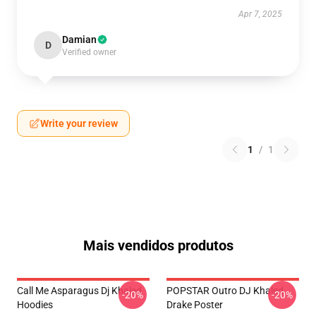
Apr 7, 2025
Damian
D
Verified owner
Write your review
1
/
1
Mais vendidos produtos
Call Me Asparagus Dj Khaled
POPSTAR Outro DJ Khaled
-20%
-20%
Hoodies
Drake Poster