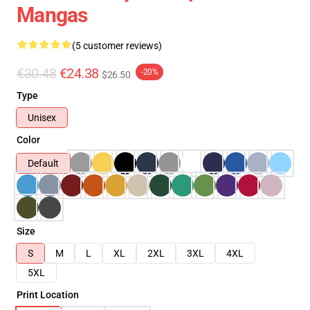
Mangas
(5 customer reviews)
€30.48
€24.38
-20%
$26.50
Type
Unisex
Color
Default
Size
S
M
L
XL
2XL
3XL
4XL
5XL
Print Location