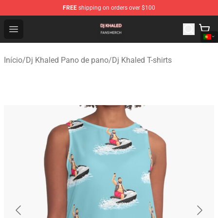
FREE
shipping on orders over $100
Dj Khaled Shop - Official Dj Khaled Merchandise Store
Open menu
Início
/
Dj Khaled Pano de pano
/
Dj Khaled T-shirts