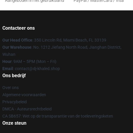
Aangeboden in het gebruiksland
PayPal / MasterCard / Visa
Contacteer ons
Our Head Office
: 350 Lincoln Rd, Miami Beach, FL 33139
Our Warehouse
: No. 1212 Jiefang North Road, Jianghan District,
Wuhan
Hour
: 9AM – 5PM (Mon – Fri)
Email
: contact@dj-khaled.shop
Ons bedrijf
Over ons
Algemene voorwaarden
Privacybeleid
DMCA - Auteursrechtbeleid
CA SB657: Wet op de transparantie van de toeleveringsketen
Onze steun