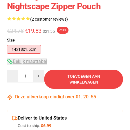
Nightscape Zipper Pouch
(2 customer reviews)
€24.78
€19.83
-20%
$21.55
Size
14x18x1.5cm
Bekijk maattabel
Quantity
TOEVOEGEN AAN
WINKELWAGEN
Deze uitverkoop eindigt over
01
:
20
:
55
Deliver to United States
Cost to ship:
$6.99