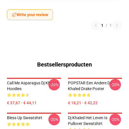
Write your review
1
/
1
Bestsellersproducten
Call Me Asparagus Dj Khaled
POPSTAR Een Andere DJ
-20%
-20%
Hoodies
Khaled Drake Poster
€ 37,67 - € 44,11
€ 18,21 - € 42,22
Bless Up Sweatshirt
Dj Khaled Het Leven Is
-20%
-20%
Pullover Sweatshirt