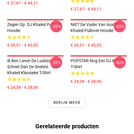
€ 37,67 - € 44,11
€ 37,67 - € 44,11
Zegen Op. DJ Khaled Pullover
NIET De Vader Van Asahd DJ
-20%
-20%
Hoodie
Khaled Pullover Hoodie
€ 39,51 - € 45,95
€ 39,51 - € 45,95
Ik Ben Liever De Luidste
POPSTAR Nog Een DJ Khaled
-20%
-20%
Scheet Dan De Snelste. - DJ
T-Shirt
Khaled Klassieke T-Shirt
€ 24,38 - € 28,06
€ 24,38 - € 28,06
BEKIJK MEER
Gerelateerde producten