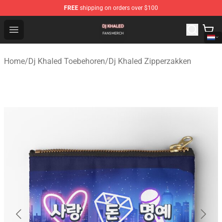
FREE
shipping on orders over $100
Dj Khaled Shop - Official Dj Khaled Merchandise Store
Open menu
Home
/
Dj Khaled Toebehoren
/
Dj Khaled Zipperzakken