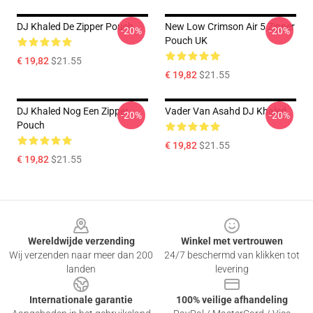
DJ Khaled De Zipper Pouch
New Low Crimson Air 5 Zipper
-20%
-20%
Pouch UK
€ 19,82
$21.55
€ 19,82
$21.55
DJ Khaled Nog Een Zipper
Vader Van Asahd DJ Khaled
-20%
-20%
Pouch
€ 19,82
$21.55
€ 19,82
$21.55
Footer
Wereldwijde verzending
Winkel met vertrouwen
Wij verzenden naar meer dan 200
24/7 beschermd van klikken tot
landen
levering
Internationale garantie
100% veilige afhandeling