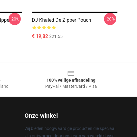
-20%
-20%
ipper
DJ Khaled De Zipper Pouch
€ 19,82
$21.55
e
100% veilige afhandeling
sland
PayPal / MasterCard / Visa
Onze winkel
Wij bieden hoogwaardige producten die speciaal
zijn ontworpen door ons team van wereldklasse.