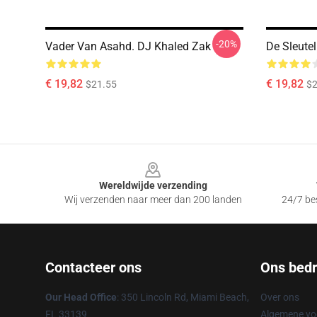
-20%
Vader Van Asahd. DJ Khaled Zak
De Sleute
€ 19,82
€ 19,82
$21.55
$2
Footer
Wereldwijde verzending
Wij verzenden naar meer dan 200 landen
24/7 bes
Contacteer ons
Ons bedri
Our Head Office
: 350 Lincoln Rd, Miami Beach,
Over ons
FL 33139
Algemene v