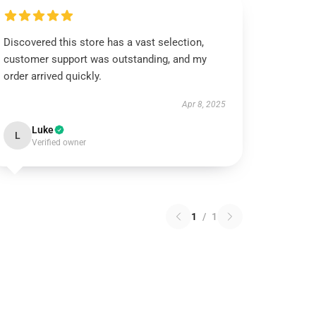
Discovered this store has a vast selection,
customer support was outstanding, and my
order arrived quickly.
Apr 8, 2025
Luke
L
Verified owner
1
/
1