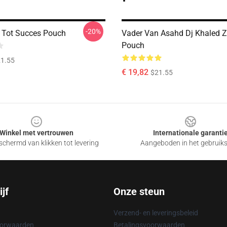
-20%
l Tot Succes Pouch
Vader Van Asahd Dj Khaled Z
Pouch
1.55
€ 19,82
$21.55
Winkel met vertrouwen
Internationale garanti
chermd van klikken tot levering
Aangeboden in het gebruik
jf
Onze steun
Verzend- en leveringsbeleid
oorwaarden
Betalingsvoorwaarden