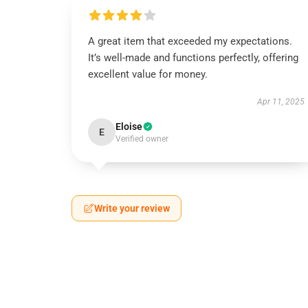
A great item that exceeded my expectations.
It’s well-made and functions perfectly, offering
excellent value for money.
Apr 11, 2025
Eloise
E
Verified owner
Write your review