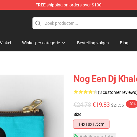
FREE
shipping on orders over $100
Winkel
Winkel per categorie
Bestelling volgen
Blog
Nog Een Dj Khal
(3 customer reviews
€24.78
€19.83
-20%
$21.55
Size
14x18x1.5cm
Bekijk maattabel