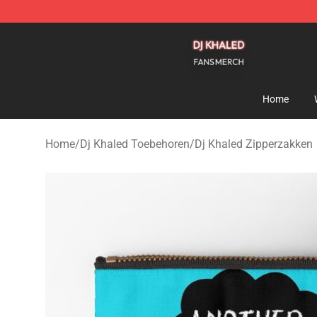
Dj Khaled Shop - Official Dj Khaled Merchandise Store
Home
Home
/
Dj Khaled Toebehoren
/
Dj Khaled Zipperzakken