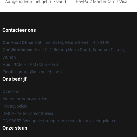
Aangeboden in het gebruiksland
PayPal / MasterCard / Visa
Contacteer ons
Our Head Office
: 350 Lincoln Rd, Miami Beach, FL 33139
Our Warehouse
: No. 1212 Jiefang North Road, Jianghan District,
Wuhan
Hour
: 9AM – 5PM (Mon – Fri)
Email
: contact@dj-khaled.shop
Ons bedrijf
Over ons
Algemene voorwaarden
Privacybeleid
DMCA - Auteursrechtbeleid
CA SB657: Wet op de transparantie van de toeleveringsketen
Onze steun