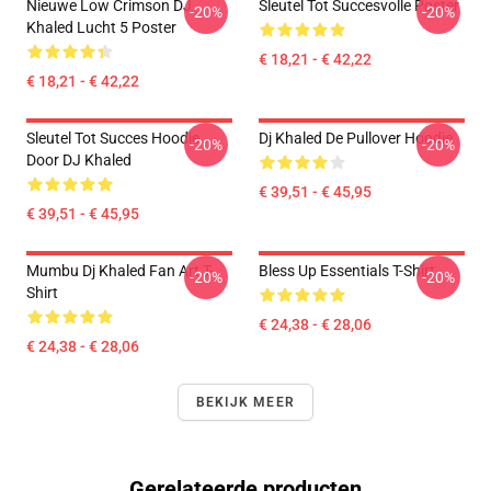
Nieuwe Low Crimson DJ
Sleutel Tot Succesvolle Poster
-20%
-20%
Khaled Lucht 5 Poster
€ 18,21 - € 42,22
€ 18,21 - € 42,22
Sleutel Tot Succes Hoodie
Dj Khaled De Pullover Hoodie
-20%
-20%
Door DJ Khaled
€ 39,51 - € 45,95
€ 39,51 - € 45,95
Mumbu Dj Khaled Fan Art T-
Bless Up Essentials T-Shirt
-20%
-20%
Shirt
€ 24,38 - € 28,06
€ 24,38 - € 28,06
BEKIJK MEER
Gerelateerde producten