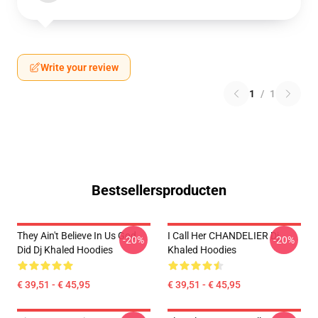
Write your review
1
/
1
Bestsellersproducten
They Ain't Believe In Us God
I Call Her CHANDELIER Dj
-20%
-20%
Did Dj Khaled Hoodies
Khaled Hoodies
€ 39,51 - € 45,95
€ 39,51 - € 45,95