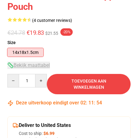
Pouch
(4 customer reviews)
€24.78
€19.83
-20%
$21.55
Size
14x18x1.5cm
Bekijk maattabel
Quantity
TOEVOEGEN AAN
WINKELWAGEN
Deze uitverkoop eindigt over
02
:
11
:
54
Deliver to United States
Cost to ship:
$6.99