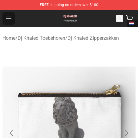
FREE
shipping on orders over $100
Dj Khaled Shop - Official Dj Khaled Merchandise Store
Open menu
Home
/
Dj Khaled Toebehoren
/
Dj Khaled Zipperzakken