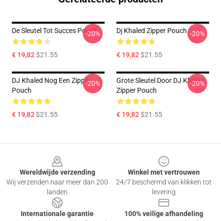
De Sleutel Tot Succes Pouch
Dj Khaled Zipper Pouch
-20%
-20%
€ 19,82
$21.55
€ 19,82
$21.55
DJ Khaled Nog Een Zipper
Grote Sleutel Door DJ Khaled
-20%
-20%
Pouch
Zipper Pouch
€ 19,82
$21.55
€ 19,82
$21.55
Footer
Wereldwijde verzending
Winkel met vertrouwen
Wij verzenden naar meer dan 200
24/7 beschermd van klikken tot
landen
levering
Internationale garantie
100% veilige afhandeling