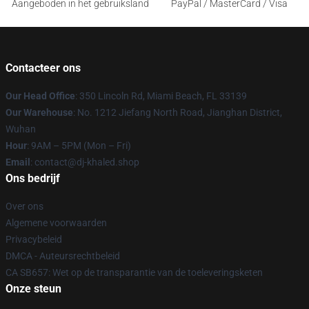
Aangeboden in het gebruiksland
PayPal / MasterCard / Visa
Contacteer ons
Our Head Office
: 350 Lincoln Rd, Miami Beach, FL 33139
Our Warehouse
: No. 1212 Jiefang North Road, Jianghan District,
Wuhan
Hour
: 9AM – 5PM (Mon – Fri)
Email
: contact@dj-khaled.shop
Ons bedrijf
Over ons
Algemene voorwaarden
Privacybeleid
DMCA - Auteursrechtbeleid
CA SB657: Wet op de transparantie van de toeleveringsketen
Onze steun