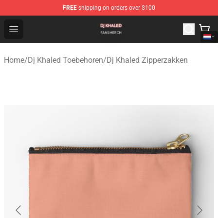
FREE
shipping on orders over $100
Dj Khaled Shop - Official Dj Khaled Merchandise Store
Open menu
Home
/
Dj Khaled Toebehoren
/
Dj Khaled Zipperzakken