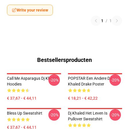
Write your review
1
/
1
Bestsellersproducten
Call Me Asparagus Dj Khaled
POPSTAR Een Andere DJ
-20%
-20%
Hoodies
Khaled Drake Poster
€ 37,67 - € 44,11
€ 18,21 - € 42,22
Bless Up Sweatshirt
Dj Khaled Het Leven Is
-20%
-20%
Pullover Sweatshirt
€ 37,67 - € 44,11