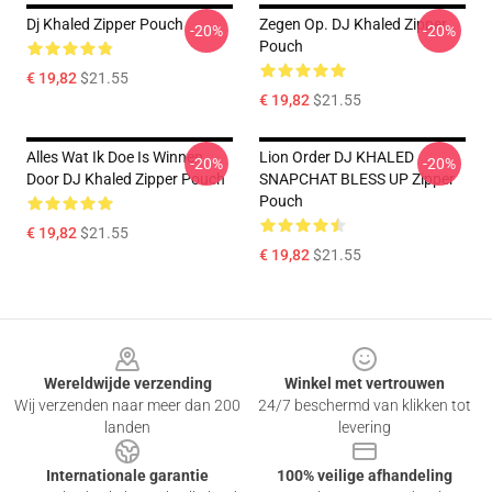
Dj Khaled Zipper Pouch
Zegen Op. DJ Khaled Zipper
-20%
-20%
Pouch
€ 19,82
$21.55
€ 19,82
$21.55
Alles Wat Ik Doe Is Winnen
Lion Order DJ KHALED
-20%
-20%
Door DJ Khaled Zipper Pouch
SNAPCHAT BLESS UP Zipper
Pouch
€ 19,82
$21.55
€ 19,82
$21.55
Footer
Wereldwijde verzending
Winkel met vertrouwen
Wij verzenden naar meer dan 200
24/7 beschermd van klikken tot
landen
levering
Internationale garantie
100% veilige afhandeling