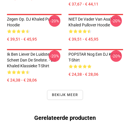
€ 37,67 - € 44,11
Zegen Op. DJ Khaled Pullover
NIET De Vader Van Asahd DJ
-20%
-20%
Hoodie
Khaled Pullover Hoodie
€ 39,51 - € 45,95
€ 39,51 - € 45,95
Ik Ben Liever De Luidste
POPSTAR Nog Een DJ Khaled
-20%
-20%
Scheet Dan De Snelste. - DJ
T-Shirt
Khaled Klassieke T-Shirt
€ 24,38 - € 28,06
€ 24,38 - € 28,06
BEKIJK MEER
Gerelateerde producten