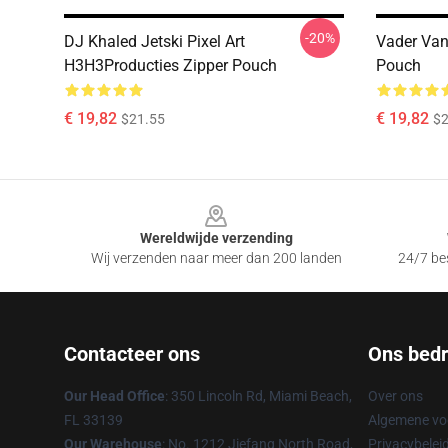
-20%
DJ Khaled Jetski Pixel Art
Vader Van
H3H3Producties Zipper Pouch
Pouch
€ 19,82
€ 19,82
$21.55
$2
Footer
Wereldwijde verzending
Wij verzenden naar meer dan 200 landen
24/7 bes
Contacteer ons
Ons bedri
Our Head Office
: 350 Lincoln Rd, Miami Beach,
Over ons
FL 33139
Algemene v
Our Warehouse
: No. 1212 Jiefang North Road,
Privacybelei