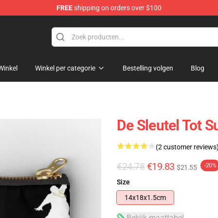
FREE
shipping on orders over $100
Winkel
Winkel per categorie
Bestelling volgen
Blog
De Sleutel Tot 
(2 customer reviews
€24.78
€19.83
-20%
$21.55
Size
14x18x1.5cm
Bekijk maattabel