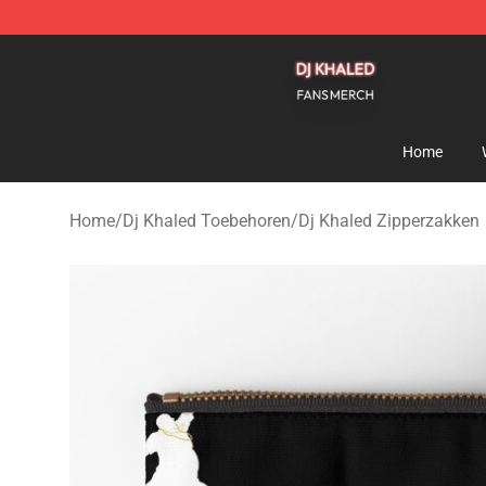
Dj Khaled Shop - Official Dj Khaled Merchandise Store
Home
Home
/
Dj Khaled Toebehoren
/
Dj Khaled Zipperzakken