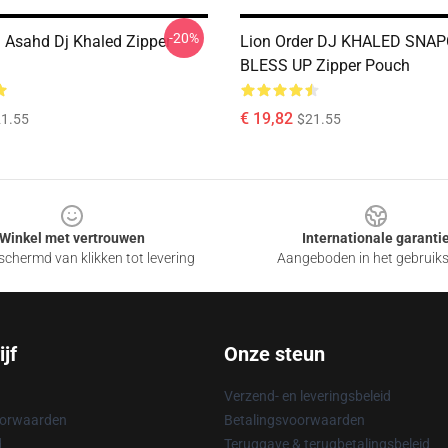
-20%
 Asahd Dj Khaled Zipper
Lion Order DJ KHALED SNA
BLESS UP Zipper Pouch
€ 19,82
1.55
$21.55
Winkel met vertrouwen
Internationale garanti
chermd van klikken tot levering
Aangeboden in het gebruik
jf
Onze steun
Verzend- en leveringsbeleid
oorwaarden
Betalingsvoorwaarden
d
Teruggave & terugbetalingsbeleid