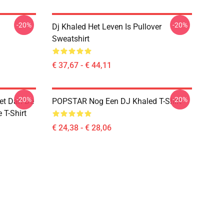
-20%
-20%
Dj Khaled Het Leven Is Pullover
Sweatshirt
€ 37,67 - € 44,11
-20%
-20%
eet Dan De
POPSTAR Nog Een DJ Khaled T-Shirt
 T-Shirt
€ 24,38 - € 28,06