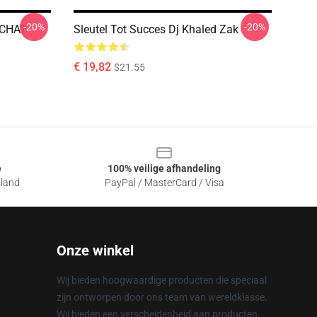
-20%
-20%
PCHAT
Sleutel Tot Succes Dj Khaled Zak
€ 19,82
$21.55
e
100% veilige afhandeling
sland
PayPal / MasterCard / Visa
Onze winkel
Wij bieden hoogwaardige producten die speciaal
zijn ontworpen door ons team van wereldklasse.
Wij bieden een verscheidenheid aan producten