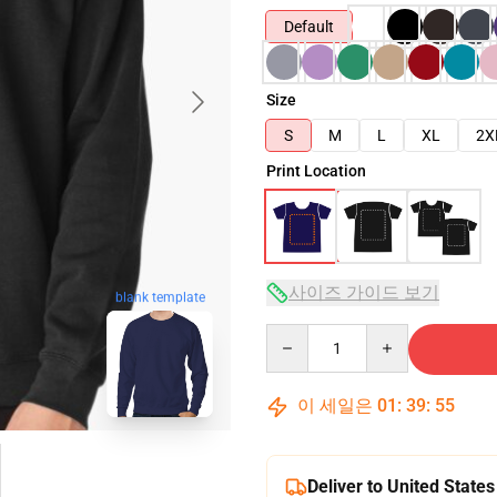
Default
Size
S
M
L
XL
2X
Print Location
사이즈 가이드 보기
blank template
Quantity
이 세일은
01
:
39
:
54
Deliver to United States