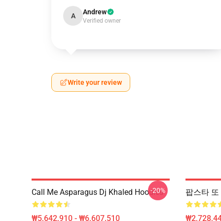
Andrew
A
Verified owner
Write your review
-20%
Call Me Asparagus Dj Khaled Hoodies
팝스타 또 다
₩5,642,910 - ₩6,607,510
₩2,728,44