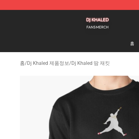
Dj Khaled Shop - Official Dj Khaled Merchandise Store
홈
홈
/
Dj Khaled 제품정보
/
Dj Khaled 땀 재킷