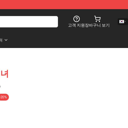
고객 지원
장바구니 보기
처
소녀
)
-20%