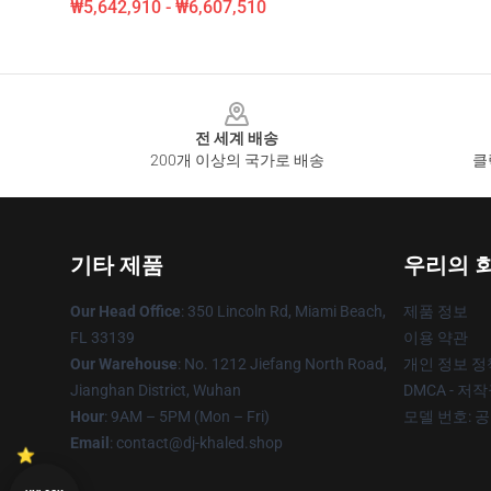
₩5,642,910 - ₩6,607,510
Footer
전 세계 배송
200개 이상의 국가로 배송
클
기타 제품
우리의 
Our Head Office
: 350 Lincoln Rd, Miami Beach,
제품 정보
FL 33139
이용 약관
Our Warehouse
: No. 1212 Jiefang North Road,
개인 정보 정
Jianghan District, Wuhan
DMCA - 저
Hour
: 9AM – 5PM (Mon – Fri)
모델 번호: 
Email
: contact@dj-khaled.shop