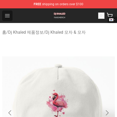
FREE
shipping on orders over $100
Dj Khaled Shop - Official Dj Khaled Merchandise Store
Open menu
홈
/
Dj Khaled 제품정보
/
Dj Khaled 모자 & 모자