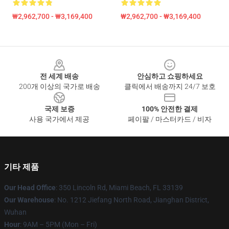
₩2,962,700 - ₩3,169,400
₩2,962,700 - ₩3,169,400
Footer
전 세계 배송
안심하고 쇼핑하세요
200개 이상의 국가로 배송
클릭에서 배송까지 24/7 보호
국제 보증
100% 안전한 결제
사용 국가에서 제공
페이팔 / 마스터카드 / 비자
기타 제품
Our Head Office
: 350 Lincoln Rd, Miami Beach, FL 33139
Our Warehouse
: No. 1212 Jiefang North Road, Jianghan District,
Wuhan
Hour
: 9AM – 5PM (Mon – Fri)