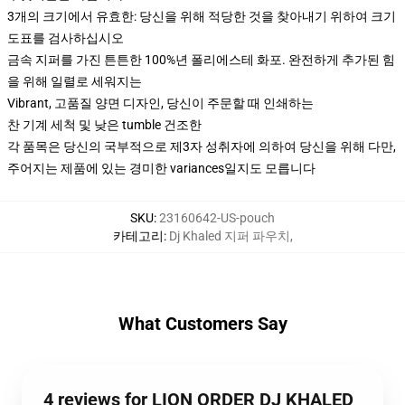
3개의 크기에서 유효한: 당신을 위해 적당한 것을 찾아내기 위하여 크기
도표를 검사하십시오
금속 지퍼를 가진 튼튼한 100%년 폴리에스테 화포. 완전하게 추가된 힘
을 위해 일렬로 세워지는
Vibrant, 고품질 양면 디자인, 당신이 주문할 때 인쇄하는
찬 기계 세척 및 낮은 tumble 건조한
각 품목은 당신의 국부적으로 제3자 성취자에 의하여 당신을 위해 다만,
주어지는 제품에 있는 경미한 variances일지도 모릅니다
SKU
:
23160642-US-pouch
카테고리
:
Dj Khaled 지퍼 파우치
,
What Customers Say
4 reviews for LION ORDER DJ KHALED