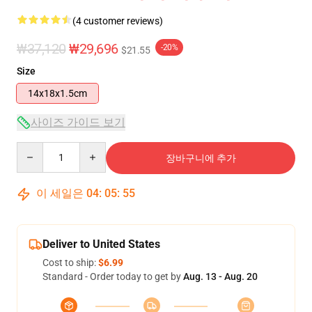
(4 customer reviews)
₩37,120
₩29,696
-20%
$21.55
Size
14x18x1.5cm
사이즈 가이드 보기
Quantity
장바구니에 추가
이 세일은
04
:
05
:
55
Deliver to United States
Cost to ship:
$6.99
Standard - Order today to get by
Aug. 13 - Aug. 20