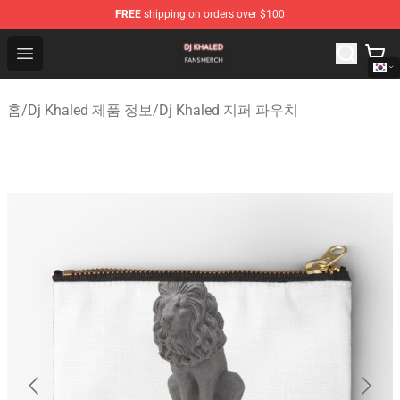
FREE
shipping on orders over $100
Dj Khaled Shop - Official Dj Khaled Merchandise Store
Open menu
홈
/
Dj Khaled 제품 정보
/
Dj Khaled 지퍼 파우치