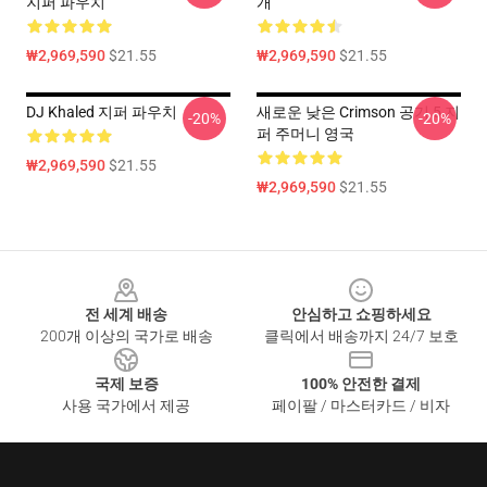
지퍼 파우치
개
₩2,969,590
$21.55
₩2,969,590
$21.55
DJ Khaled 지퍼 파우치
새로운 낮은 Crimson 공기 5 지
-20%
-20%
퍼 주머니 영국
₩2,969,590
$21.55
₩2,969,590
$21.55
Footer
전 세계 배송
안심하고 쇼핑하세요
200개 이상의 국가로 배송
클릭에서 배송까지 24/7 보호
국제 보증
100% 안전한 결제
사용 국가에서 제공
페이팔 / 마스터카드 / 비자