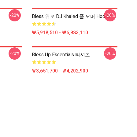
-20%
-20%
Bless 위로 DJ Khaled 풀 오버 Hoodie
₩5,918,510 - ₩6,883,110
-20%
-20%
Bless Up Essentials 티셔츠
₩3,651,700 - ₩4,202,900