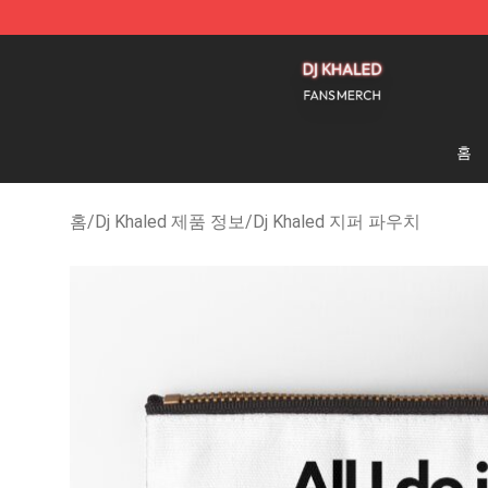
Dj Khaled Shop - Official Dj Khaled Merchandise Store
홈
홈
/
Dj Khaled 제품 정보
/
Dj Khaled 지퍼 파우치