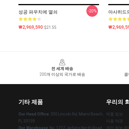
-20%
성공 파우치에 열쇠
아사히드의 
₩2,969,590
₩2,969,5
$21.55
Footer
전 세계 배송
200개 이상의 국가로 배송
클
기타 제품
우리의 
Our Head Office
: 350 Lincoln Rd, Miami Beach,
제품 정보
FL 33139
이용 약관
Our Warehouse
: No. 1212 Jiefang North Road,
개인 정보 정