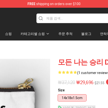
FREE
shipping on orders over $100
쇼핑
카테고리별 쇼핑
주문 추적
블로그
연락
모든 나는 승리 D
(1 customer review
₩37,120
₩29,696
$21.55
Size
14x18x1.5cm
사이즈 가이드 보기