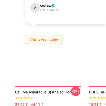
Andrew
A
Verified owner
Write your review
-20%
Call Me Asparagus Dj Khaled Hoodies
POPSTAR O
37,67 € - 44,11 €
18,21 € - 