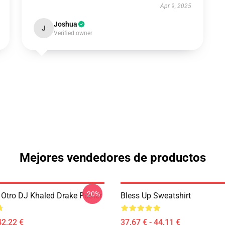
Apr 9, 2025
Joshua
J
Verified owner
Mejores vendedores de productos
-20%
tro DJ Khaled Drake Poster
Bless Up Sweatshirt
42,22 €
37,67 € - 44,11 €