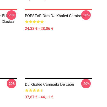
-20%
-20%
e El Más
POPSTAR Otro DJ Khaled Camiseta
 Clásica
24,38 € - 28,06 €
-20%
-20%
DJ Khaled Camiseta De León
37,67 € - 44,11 €