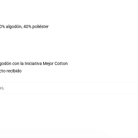
60% algodón, 40% poliéster
godón con la Iniciativa Mejor Cotton
cto recibido
as
,