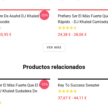
-20%
re De Asahd DJ Khaled
Prefiero Ser El Más Fuerte Qu
Hoodie
Rápido. - DJ Khaled Camiseta
45,95 €
24,38 € - 28,06 €
VER MÁS
Productos relacionados
-20%
er El Más Fuerte Que El Más
Key To Success Sweater
J Khaled Sudadera De
37,67 € - 44,11 €