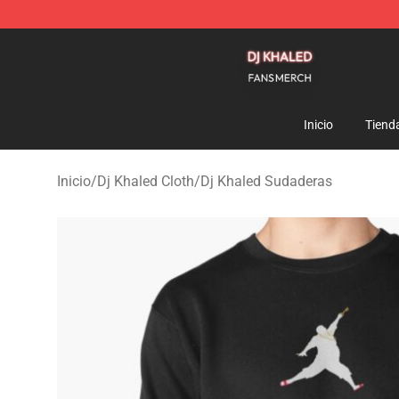
Dj Khaled Shop - Official Dj Khaled Merchandise Store
Inicio
Tiend
Inicio
/
Dj Khaled Cloth
/
Dj Khaled Sudaderas