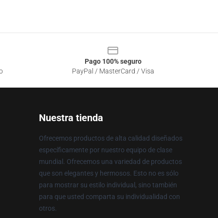
Pago 100% seguro
o
PayPal / MasterCard / Visa
Nuestra tienda
Ofrecemos productos de alta calidad diseñados
específicamente por nuestro equipo de clase
mundial. Ofrecemos una variedad de productos
que son elegantes y hermosos. Esto no es sólo
para mostrar su estilo individual, sino también
para que usted comparta su individualidad con
otros.