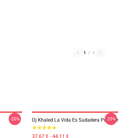
1
/
1
-20%
-20%
Dj Khaled La Vida Es Sudadera Pullover
37,67 € - 44,11 €