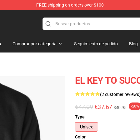
FREE
shipping on orders over $100
a
Comprar por categoría
Seguimiento de pedido
Blog
EL KEY TO SUC
(2 customer reviews
€47.09
€37.67
-20%
$40.95
Type
Unisex
Color