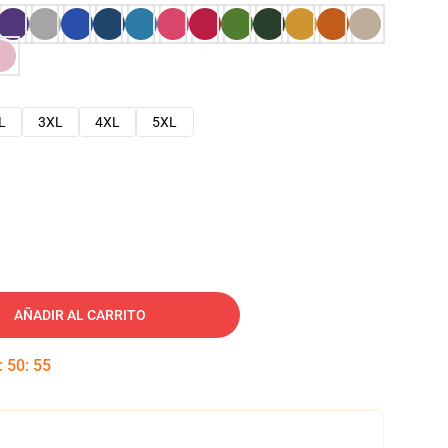
L
3XL
4XL
5XL
AÑADIR AL CARRITO
:
50
:
54