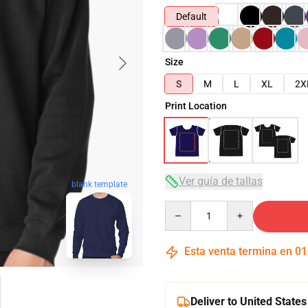
Default
Size
S
M
L
XL
2X
Print Location
Ver guía de tallas
blank template
Quantity
Esta venta termina en
01
Deliver to United States