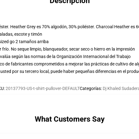
Descripción
éster. Heather Grey es 70% algodón, 30% poliéster. Charcoal Heather es 
ladas, escote y timón
sized go 2 tamaños arriba
frío. No seque limpio, blanqueador, secar seco o hierro en la impresión
evalúa según las normas de la Organización Internacional del Trabajo
o de fabricantes comprometidos a mejorar las prácticas de cultivo de al
usted por su tercero local, puede haber pequeñas diferencias en el produ
KU
:
20137793-US-t-shirt-pullover-DEFAULT
Categorías
:
Dj Khaled Sudader
What Customers Say