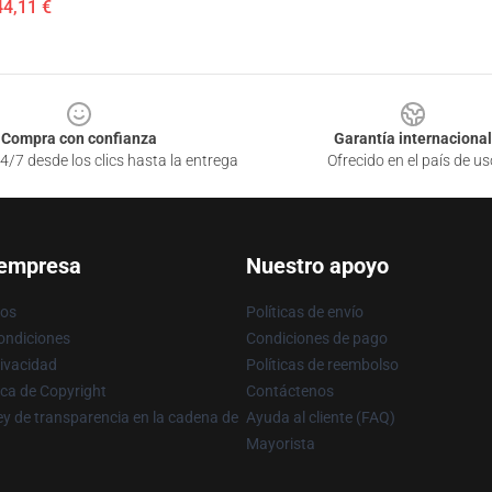
44,11 €
Compra con confianza
Garantía internacional
4/7 desde los clics hasta la entrega
Ofrecido en el país de us
 empresa
Nuestro apoyo
ros
Políticas de envío
ondiciones
Condiciones de pago
rivacidad
Políticas de reembolso
ica de Copyright
Contáctenos
y de transparencia en la cadena de
Ayuda al cliente (FAQ)
Mayorista