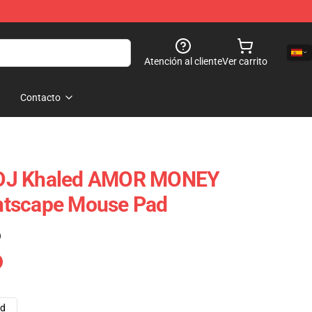
Atención al cliente
Ver carrito
Contacto
DJ Khaled AMOR MONEY
htscape Mouse Pad
)
ad