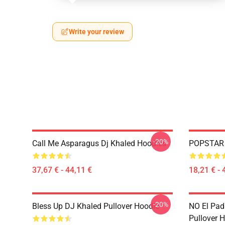
Write your review
-20%
Call Me Asparagus Dj Khaled Hoodies
POPSTAR O
37,67 € - 44,11 €
18,21 € - 
-20%
Bless Up DJ Khaled Pullover Hoodie
NO El Pad
Pullover 