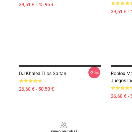
39,51 € - 45,95 €
39,51 € - 
-20%
DJ Khaled Ellos Saltan
Roblox Ma
Juegos I
26,68 € - 50,50 €
26,68 € - 
Footer
Envío mundial