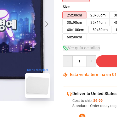
Size
25x30cm
25x60cm
3
30x90cm
35x44cm
4
40x100cm
50x80cm
60x90cm
Ver guía de tallas
Quantity
blank template
Esta venta termina en
01
Deliver to United States
Cost to ship:
$6.99
Standard - Order today to g