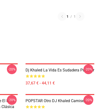
1
/
1
-20%
-20%
Dj Khaled La Vida Es Sudadera Pullover
37,67 € - 44,11 €
-20%
-20%
e El Más
POPSTAR Otro DJ Khaled Camiseta
 Clásica