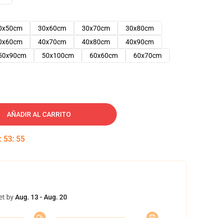
0x50cm
30x60cm
30x70cm
30x80cm
0x60cm
40x70cm
40x80cm
40x90cm
50x90cm
50x100cm
60x60cm
60x70cm
AÑADIR AL CARRITO
:
53
:
54
et by
Aug. 13 - Aug. 20