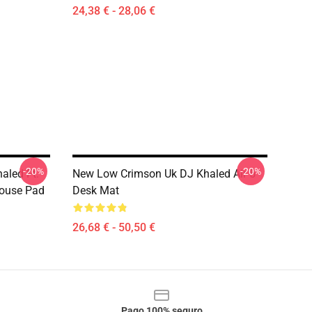
24,38 € - 28,06 €
-20%
-20%
aled Ft.
New Low Crimson Uk DJ Khaled Air 5
Mouse Pad
Desk Mat
26,68 € - 50,50 €
Pago 100% seguro