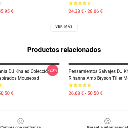
45,95 €
24,38 € - 28,06 €
VER MÁS
Productos relacionados
-20%
nia DJ Khaled Colección De
Pensamientos Salvajes DJ Kh
nspirados Mousepad
Rihanna Amp Bryson Tiller 
50,50 €
26,68 € - 50,50 €
Compra con confianza
Garantía internacional