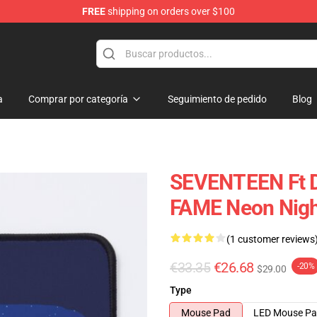
FREE
shipping on orders over $100
a
Comprar por categoría
Seguimiento de pedido
Blog
SEVENTEEN Ft 
FAME Neon Nig
(1 customer reviews
€33.35
€26.68
-20%
$29.00
Type
Mouse Pad
LED Mouse P