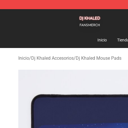
Dj Khaled Shop - Official Dj Khaled Merchandise Store
Inicio
Tiend
Inicio
/
Dj Khaled Accesorios
/
Dj Khaled Mouse Pads