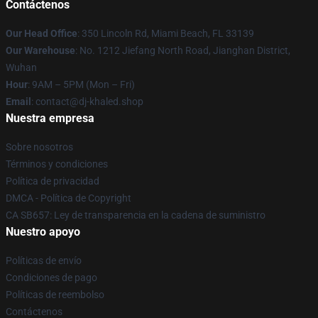
Contáctenos
Our Head Office
: 350 Lincoln Rd, Miami Beach, FL 33139
Our Warehouse
: No. 1212 Jiefang North Road, Jianghan District,
Wuhan
Hour
: 9AM – 5PM (Mon – Fri)
Email
: contact@dj-khaled.shop
Nuestra empresa
Sobre nosotros
Términos y condiciones
Política de privacidad
DMCA - Política de Copyright
CA SB657: Ley de transparencia en la cadena de suministro
Nuestro apoyo
Políticas de envío
Condiciones de pago
Políticas de reembolso
Contáctenos