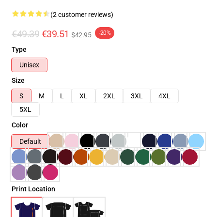
(2 customer reviews)
€49.39
€39.51
-20%
$42.95
Type
Unisex
Size
S
M
L
XL
2XL
3XL
4XL
5XL
Color
Default
Print Location