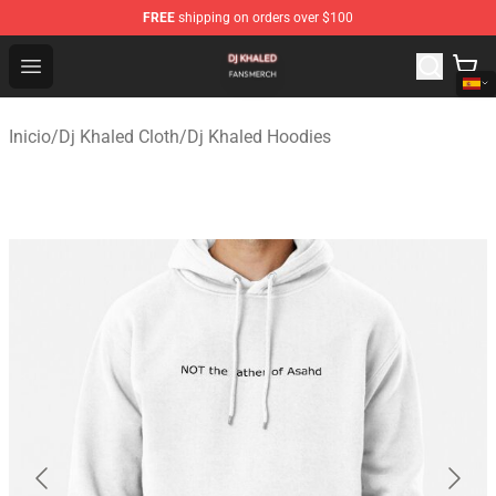
FREE
shipping on orders over $100
Dj Khaled Shop - Official Dj Khaled Merchandise Store
Open menu
Inicio
/
Dj Khaled Cloth
/
Dj Khaled Hoodies