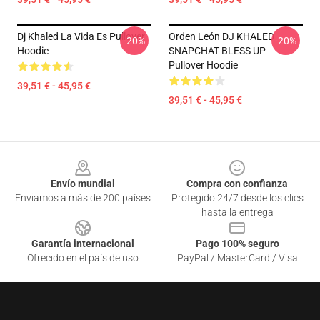
Dj Khaled La Vida Es Pullover
Orden León DJ KHALED
-20%
-20%
Hoodie
SNAPCHAT BLESS UP
Pullover Hoodie
39,51 € - 45,95 €
39,51 € - 45,95 €
Footer
Envío mundial
Compra con confianza
Enviamos a más de 200 países
Protegido 24/7 desde los clics
hasta la entrega
Garantía internacional
Pago 100% seguro
Ofrecido en el país de uso
PayPal / MasterCard / Visa