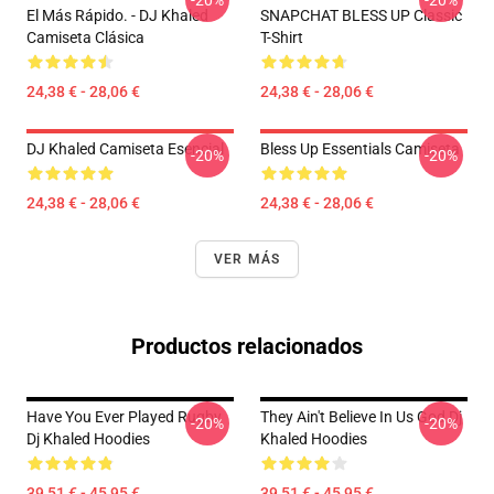
-20%
-20%
El Más Rápido. - DJ Khaled
SNAPCHAT BLESS UP Classic
Camiseta Clásica
T-Shirt
24,38 € - 28,06 €
24,38 € - 28,06 €
DJ Khaled Camiseta Esencial
Bless Up Essentials Camiseta
-20%
-20%
24,38 € - 28,06 €
24,38 € - 28,06 €
VER MÁS
Productos relacionados
Have You Ever Played Rugby
They Ain't Believe In Us God Dj
-20%
-20%
Dj Khaled Hoodies
Khaled Hoodies
39,51 € - 45,95 €
39,51 € - 45,95 €