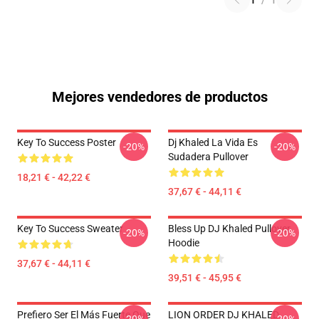
1
/
1
Mejores vendedores de productos
Key To Success Poster
Dj Khaled La Vida Es
-20%
-20%
Sudadera Pullover
18,21 € - 42,22 €
37,67 € - 44,11 €
Key To Success Sweater
Bless Up DJ Khaled Pullover
-20%
-20%
Hoodie
37,67 € - 44,11 €
39,51 € - 45,95 €
Prefiero Ser El Más Fuerte Que
LION ORDER DJ KHALED