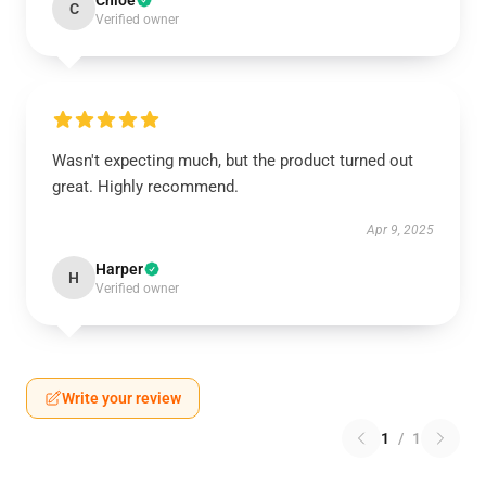
Chloe
C
Verified owner
Wasn't expecting much, but the product turned out
great. Highly recommend.
Apr 9, 2025
Harper
H
Verified owner
Write your review
1
/
1