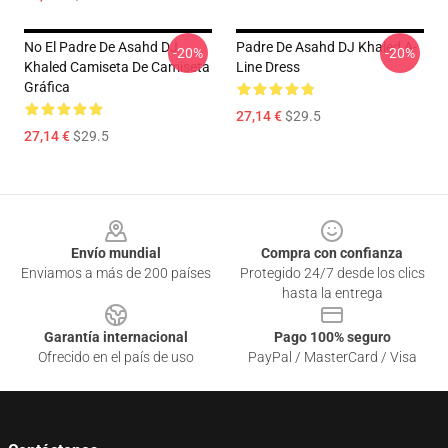
No El Padre De Asahd DJ
Padre De Asahd DJ Khaled A-
-20%
-20%
Khaled Camiseta De Camiseta
Line Dress
Gráfica
27,14 €
$29.5
27,14 €
$29.5
Footer
Envío mundial
Compra con confianza
Enviamos a más de 200 países
Protegido 24/7 desde los clics
hasta la entrega
Garantía internacional
Pago 100% seguro
Ofrecido en el país de uso
PayPal / MasterCard / Visa