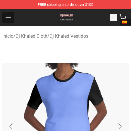
FREE
shipping on orders over $100
Dj Khaled Shop - Official Dj Khaled Merchandise Store
Open menu
Inicio
/
Dj Khaled Cloth
/
Dj Khaled Vestidos