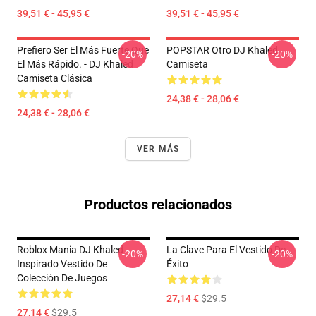
39,51 € - 45,95 €
39,51 € - 45,95 €
Prefiero Ser El Más Fuerte Que
POPSTAR Otro DJ Khaled
-20%
-20%
El Más Rápido. - DJ Khaled
Camiseta
Camiseta Clásica
24,38 € - 28,06 €
24,38 € - 28,06 €
VER MÁS
Productos relacionados
Roblox Mania DJ Khaled
La Clave Para El Vestido De
-20%
-20%
Inspirado Vestido De
Éxito
Colección De Juegos
27,14 €
$29.5
27,14 €
$29.5