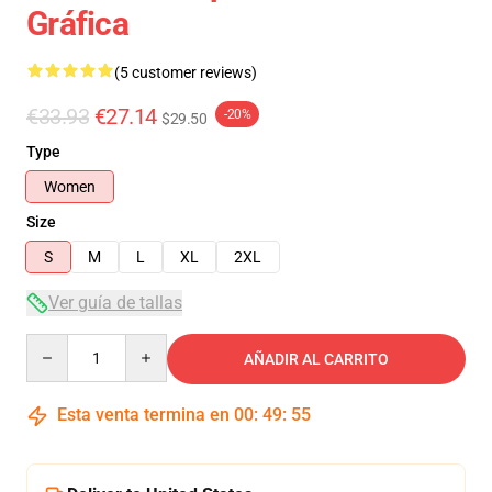
Gráfica
(5 customer reviews)
€33.93
€27.14
-20%
$29.50
Type
Women
Size
S
M
L
XL
2XL
Ver guía de tallas
Quantity
AÑADIR AL CARRITO
Esta venta termina en
00
:
49
:
54