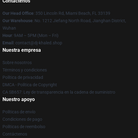
Contáctenos
Our Head Office
: 350 Lincoln Rd, Miami Beach, FL 33139
Our Warehouse
: No. 1212 Jiefang North Road, Jianghan District,
Wuhan
Hour
: 9AM – 5PM (Mon – Fri)
Email
: contact@dj-khaled.shop
Nuestra empresa
Sobre nosotros
Términos y condiciones
Política de privacidad
DMCA - Política de Copyright
CA SB657: Ley de transparencia en la cadena de suministro
Nuestro apoyo
Políticas de envío
Condiciones de pago
Políticas de reembolso
Contáctenos