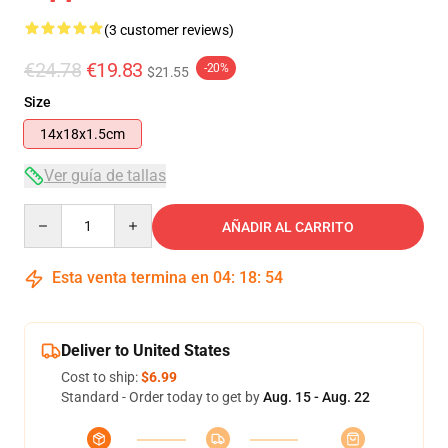
(3 customer reviews)
€24.78
€19.83
-20%
$21.55
Size
14x18x1.5cm
Ver guía de tallas
Quantity
AÑADIR AL CARRITO
Esta venta termina en
04
:
18
:
54
Deliver to United States
Cost to ship:
$6.99
Standard - Order today to get by
Aug. 15 - Aug. 22