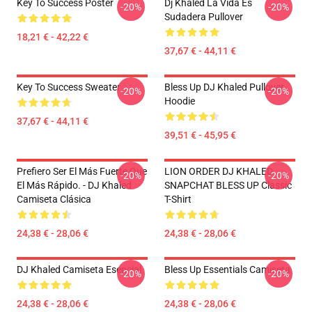
Key To Success Poster
Dj Khaled La Vida Es
-20%
-20%
Sudadera Pullover
18,21 € - 42,22 €
37,67 € - 44,11 €
Key To Success Sweater
Bless Up DJ Khaled Pullover
-20%
-20%
Hoodie
37,67 € - 44,11 €
39,51 € - 45,95 €
Prefiero Ser El Más Fuerte Que
LION ORDER DJ KHALED
-20%
-20%
El Más Rápido. - DJ Khaled
SNAPCHAT BLESS UP Classic
Camiseta Clásica
T-Shirt
24,38 € - 28,06 €
24,38 € - 28,06 €
DJ Khaled Camiseta Esencial
Bless Up Essentials Camiseta
-20%
-20%
24,38 € - 28,06 €
24,38 € - 28,06 €