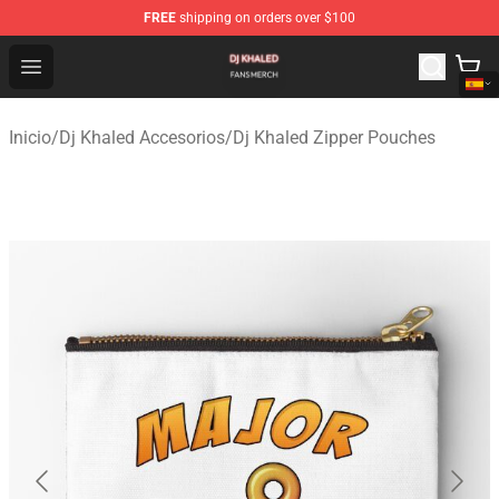
FREE
shipping on orders over $100
Dj Khaled Shop - Official Dj Khaled Merchandise Store
Open menu
Inicio
/
Dj Khaled Accesorios
/
Dj Khaled Zipper Pouches