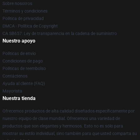
Sobre nosotros
Términos y condiciones
Política de privacidad
DMCA - Política de Copyright
CA SB657: Ley de transparencia en la cadena de suministro
Nuestro apoyo
Políticas de envío
Condiciones de pago
Políticas de reembolso
Contáctenos
Ayuda al cliente (FAQ)
Mayorista
Nuestra tienda
Ofrecemos productos de alta calidad diseñados específicamente por
nuestro equipo de clase mundial. Ofrecemos una variedad de
productos que son elegantes y hermosos. Esto no es sólo para
mostrar su estilo individual, sino también para que usted comparta su