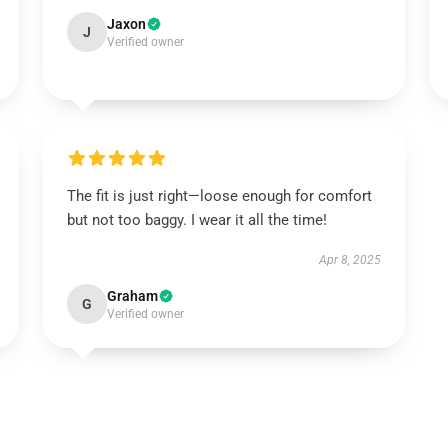
Jaxon
J
Verified owner
The fit is just right—loose enough for comfort
but not too baggy. I wear it all the time!
Apr 8, 2025
Graham
G
Verified owner