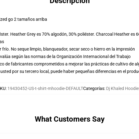
Descripción
ized go 2 tamaños arriba
éster. Heather Grey es 70% algodón, 30% poliéster. Charcoal Heather es 
las
frío. No seque limpio, blanqueador, secar seco o hierro en la impresión
evalúa según las normas de la Organización Internacional del Trabajo
o de fabricantes comprometidos a mejorar las prácticas de cultivo de al
usted por su tercero local, puede haber pequeñas diferencias en el produ
SKU
:
19430452-US-t-shirt-mhoodie-DEFAULT
Categorías
:
Dj Khaled Hoodie
What Customers Say