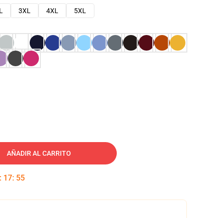
L
3XL
4XL
5XL
AÑADIR AL CARRITO
:
17
:
54