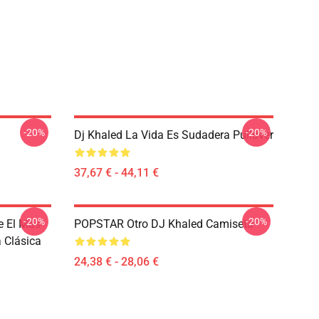
-20%
-20%
Dj Khaled La Vida Es Sudadera Pullover
37,67 € - 44,11 €
-20%
-20%
e El Más
POPSTAR Otro DJ Khaled Camiseta
 Clásica
24,38 € - 28,06 €