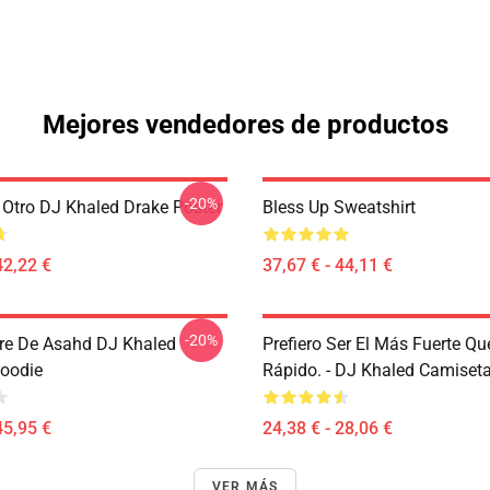
Mejores vendedores de productos
-20%
tro DJ Khaled Drake Poster
Bless Up Sweatshirt
42,22 €
37,67 € - 44,11 €
-20%
re De Asahd DJ Khaled
Prefiero Ser El Más Fuerte Qu
Hoodie
Rápido. - DJ Khaled Camiseta
45,95 €
24,38 € - 28,06 €
VER MÁS