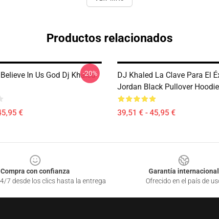
Productos relacionados
-20%
 Believe In Us God Dj Khaled
DJ Khaled La Clave Para El É
Jordan Black Pullover Hoodie
45,95 €
39,51 € - 45,95 €
Compra con confianza
Garantía internacional
4/7 desde los clics hasta la entrega
Ofrecido en el país de us