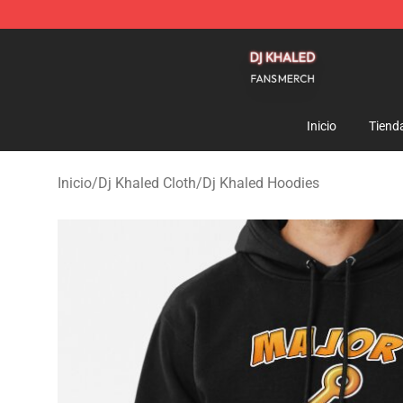
Dj Khaled Shop - Official Dj Khaled Merchandise Store
Inicio
Tiend
Inicio
/
Dj Khaled Cloth
/
Dj Khaled Hoodies