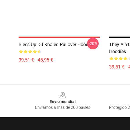
-20%
Bless Up DJ Khaled Pullover Hoodie
They Ain't
Hoodies
39,51 € - 45,95 €
39,51 € - 
Footer
Envío mundial
Enviamos a más de 200 países
Protegido 2