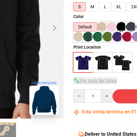
S
M
L
XL
2X
Color
Default
Print Location
Ver guía de tallas
blank template
Quantity
Esta venta termina en
01
Deliver to United States