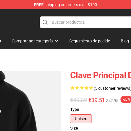
FREE
shipping on orders over $100
a
Comprar por categoría
Seguimiento de pedido
Blog
Clave Principal
(5 customer reviews
€49.39
€39.51
-20%
$42.95
Type
Unisex
Size