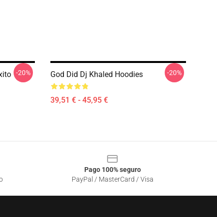
-20%
-20%
xito
God Did Dj Khaled Hoodies
39,51 € - 45,95 €
Pago 100% seguro
o
PayPal / MasterCard / Visa