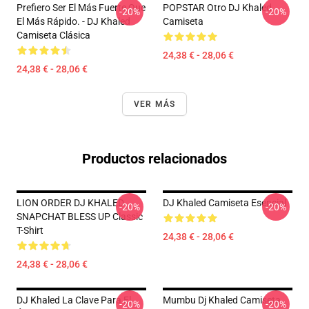
Prefiero Ser El Más Fuerte Que
POPSTAR Otro DJ Khaled
-20%
-20%
El Más Rápido. - DJ Khaled
Camiseta
Camiseta Clásica
24,38 € - 28,06 €
24,38 € - 28,06 €
VER MÁS
Productos relacionados
LION ORDER DJ KHALED
DJ Khaled Camiseta Esencial
-20%
-20%
SNAPCHAT BLESS UP Classic
T-Shirt
24,38 € - 28,06 €
24,38 € - 28,06 €
DJ Khaled La Clave Para El
Mumbu Dj Khaled Camiseta
-20%
-20%