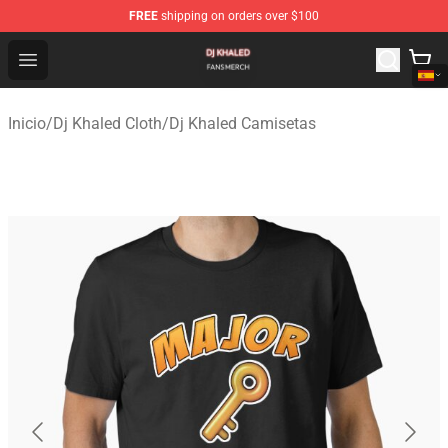
FREE
shipping on orders over $100
Dj Khaled Shop - Official Dj Khaled Merchandise Store
Open menu
Inicio
/
Dj Khaled Cloth
/
Dj Khaled Camisetas