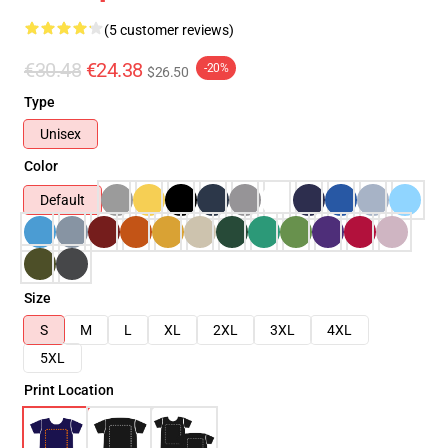
(5 customer reviews)
€30.48
€24.38
-20%
$26.50
Type
Unisex
Color
Default
Size
S
M
L
XL
2XL
3XL
4XL
5XL
Print Location