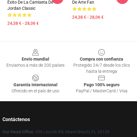
Éxito De La Camiseta De
De Arte Fan
Jordan Classic
24,38 € - 28,06 €
24,38 € - 28,06 €
Footer
Envío mundial
Compra con confianza
Enviamos a más de 200 países
Protegido 24/7 desde los clics
hasta la entrega
Garantía internacional
Pago 100% seguro
Ofrecido en el país de uso
PayPal / MasterCard / Visa
Contáctenos
Our Head Office
: 350 Lincoln Rd, Miami Beach, FL 33139