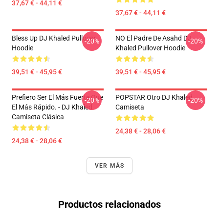
37,67 € - 44,11 €
37,67 € - 44,11 €
Bless Up DJ Khaled Pullover
NO El Padre De Asahd DJ
-20%
-20%
Hoodie
Khaled Pullover Hoodie
39,51 € - 45,95 €
39,51 € - 45,95 €
Prefiero Ser El Más Fuerte Que
POPSTAR Otro DJ Khaled
-20%
-20%
El Más Rápido. - DJ Khaled
Camiseta
Camiseta Clásica
24,38 € - 28,06 €
24,38 € - 28,06 €
VER MÁS
Productos relacionados