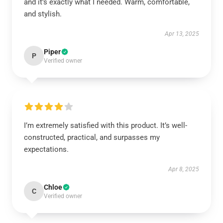
and it’s exactly what I needed. Warm, comfortable,
and stylish.
Apr 13, 2025
Piper
P
Verified owner
I’m extremely satisfied with this product. It’s well-
constructed, practical, and surpasses my
expectations.
Apr 8, 2025
Chloe
C
Verified owner