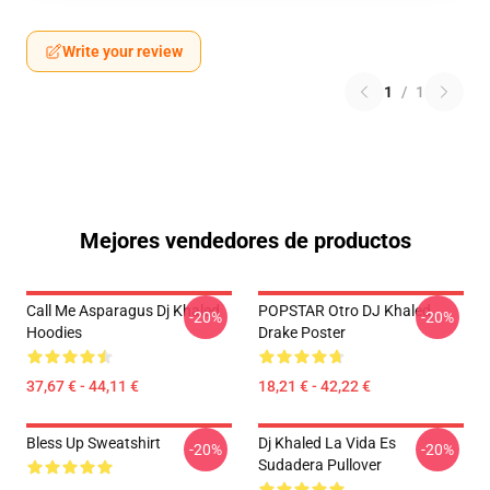
Write your review
1
/
1
Mejores vendedores de productos
Call Me Asparagus Dj Khaled
POPSTAR Otro DJ Khaled
-20%
-20%
Hoodies
Drake Poster
37,67 € - 44,11 €
18,21 € - 42,22 €
Bless Up Sweatshirt
Dj Khaled La Vida Es
-20%
-20%
Sudadera Pullover