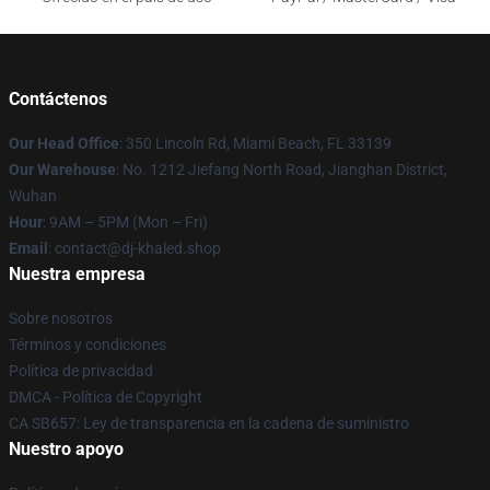
Contáctenos
Our Head Office
: 350 Lincoln Rd, Miami Beach, FL 33139
Our Warehouse
: No. 1212 Jiefang North Road, Jianghan District,
Wuhan
Hour
: 9AM – 5PM (Mon – Fri)
Email
: contact@dj-khaled.shop
Nuestra empresa
Sobre nosotros
Términos y condiciones
Política de privacidad
DMCA - Política de Copyright
CA SB657: Ley de transparencia en la cadena de suministro
Nuestro apoyo