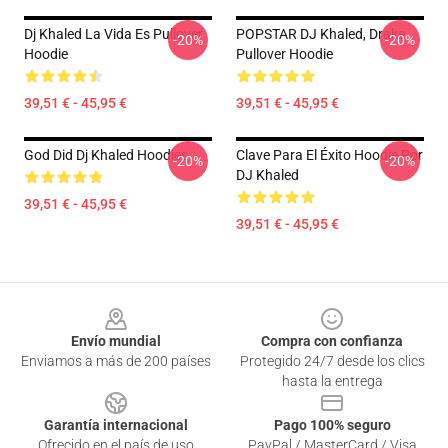
Dj Khaled La Vida Es Pullover
POPSTAR DJ Khaled, Drake
-20%
-20%
Hoodie
Pullover Hoodie
39,51 € - 45,95 €
39,51 € - 45,95 €
God Did Dj Khaled Hoodies
Clave Para El Éxito Hoodie Por
-20%
-20%
DJ Khaled
39,51 € - 45,95 €
39,51 € - 45,95 €
Footer
Envío mundial
Compra con confianza
Enviamos a más de 200 países
Protegido 24/7 desde los clics
hasta la entrega
Garantía internacional
Pago 100% seguro
Ofrecido en el país de uso
PayPal / MasterCard / Visa