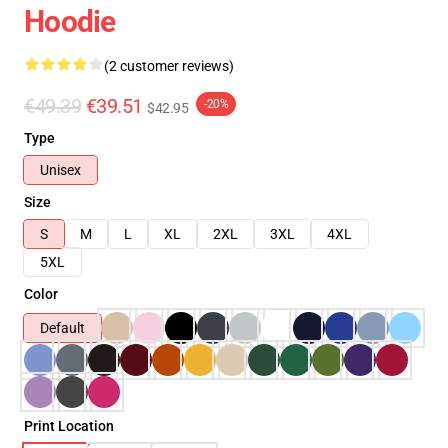
Hoodie
(2 customer reviews)
€49.39
€39.51
-20%
$42.95
Type
Unisex
Size
S
M
L
XL
2XL
3XL
4XL
5XL
Color
Default
Print Location