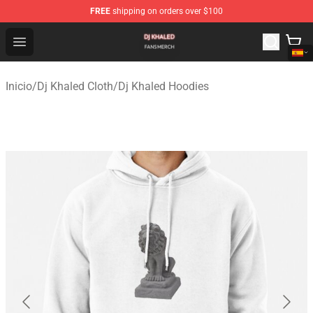
FREE
shipping on orders over $100
Dj Khaled Shop - Official Dj Khaled Merchandise Store
Open menu
Inicio
/
Dj Khaled Cloth
/
Dj Khaled Hoodies