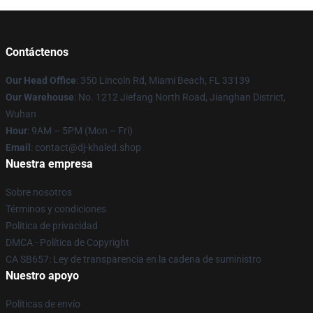
Contáctenos
Our Head Office
: 350 Lincoln Rd, Miami Beach, FL 33139
Our Warehouse
: No. 1212 Jiefang North Road, Jianghan District,
Wuhan
Hour
: 9AM – 5PM (Mon – Fri)
Email
: contact@dj-khaled.shop
Nuestra empresa
Sobre nosotros
Términos y condiciones
Política de privacidad
DMCA - Política de Copyright
CA SB657: Ley de transparencia en la cadena de suministro
Nuestro apoyo
Políticas de envío