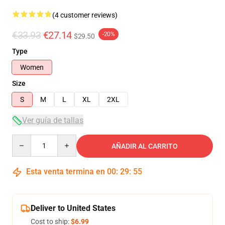
(4 customer reviews)
€33.93
€27.14
-20%
$29.50
Type
Women
Size
S
M
L
XL
2XL
Ver guía de tallas
Quantity
AÑADIR AL CARRITO
Esta venta termina en
00
:
29
:
54
Deliver to United States
Cost to ship:
$6.99