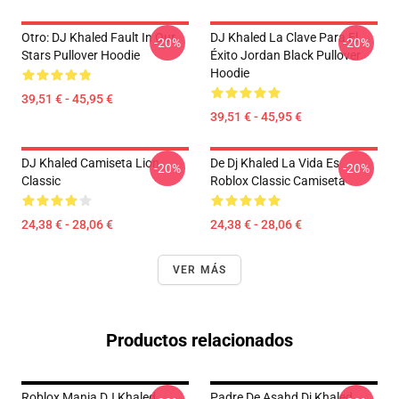
Otro: DJ Khaled Fault In Our
DJ Khaled La Clave Para El
-20%
-20%
Stars Pullover Hoodie
Éxito Jordan Black Pullover
Hoodie
39,51 € - 45,95 €
39,51 € - 45,95 €
DJ Khaled Camiseta Lion
De Dj Khaled La Vida Es
-20%
-20%
Classic
Roblox Classic Camiseta
24,38 € - 28,06 €
24,38 € - 28,06 €
VER MÁS
Productos relacionados
Roblox Mania DJ Khaled
Padre De Asahd Dj Khaled