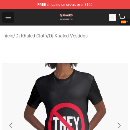
FREE
shipping on orders over $100
Dj Khaled Shop - Official Dj Khaled Merchandise Store
Open menu
Inicio
/
Dj Khaled Cloth
/
Dj Khaled Vestidos