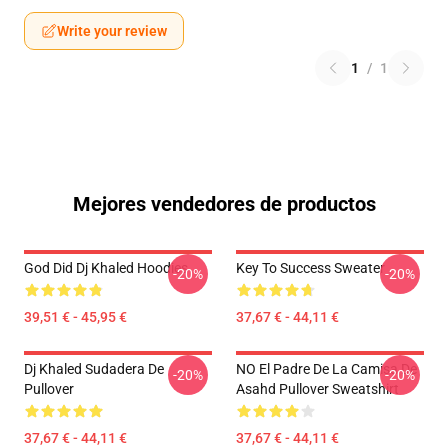
Write your review
1
/
1
Mejores vendedores de productos
God Did Dj Khaled Hoodies
Key To Success Sweater
-20%
-20%
39,51 € - 45,95 €
37,67 € - 44,11 €
Dj Khaled Sudadera De
NO El Padre De La Camisa De
-20%
-20%
Pullover
Asahd Pullover Sweatshirt
37,67 € - 44,11 €
37,67 € - 44,11 €