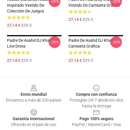
-20%
-20%
Inspirado Vestido De
Vestido De Camiseta Gráfica
Colección De Juegos
27,14 €
$29.5
27,14 €
$29.5
Padre De Asahd DJ Khaled A-
Padre De Asahd DJ Khaled
-20%
-20%
Line Dress
Camiseta Gráfica
27,14 €
$29.5
27,14 €
$29.5
Footer
Envío mundial
Compra con confianza
Enviamos a más de 200 países
Protegido 24/7 desde los clics
hasta la entrega
Garantía internacional
Pago 100% seguro
Ofrecido en el país de uso
PayPal / MasterCard / Visa