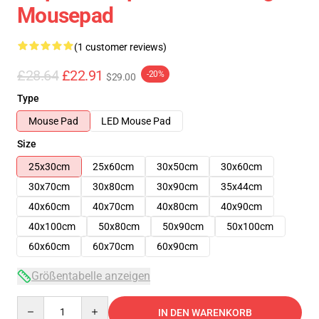
Mousepad
(1 customer reviews)
£28.64
£22.91
-20%
$29.00
Type
Mouse Pad
LED Mouse Pad
Size
25x30cm
25x60cm
30x50cm
30x60cm
30x70cm
30x80cm
30x90cm
35x44cm
40x60cm
40x70cm
40x80cm
40x90cm
40x100cm
50x80cm
50x90cm
50x100cm
60x60cm
60x70cm
60x90cm
Größentabelle anzeigen
Quantity
IN DEN WARENKORB