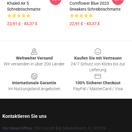
Khaled Air 5
Cornflower Blue 2023
Schreibtischmatte
Sneakers Schreibtischmatte
22,91 £ - 43,37 £
22,91 £ - 43,37 £
Footer
Weltweiter Versand
Kaufen Sie mit Vertrauen
Wir versenden in über 200 Länder
24/7 Schutz von Klicks bis zur
Lieferung
Internationale Garantie
100% Sicherer Checkout
Im Nutzungsland angeboten
PayPal / MasterCard / Visa
Kontaktieren Sie uns
Our Head Office
: 350 Lincoln Rd, Miami Beach, FL 33139