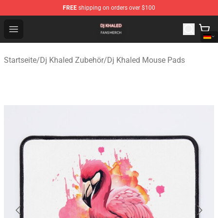
FREE
shipping on orders over $100
Dj Khaled Shop - Official Dj Khaled Merchandise Store
Open menu
Startseite
/
Dj Khaled Zubehör
/
Dj Khaled Mouse Pads