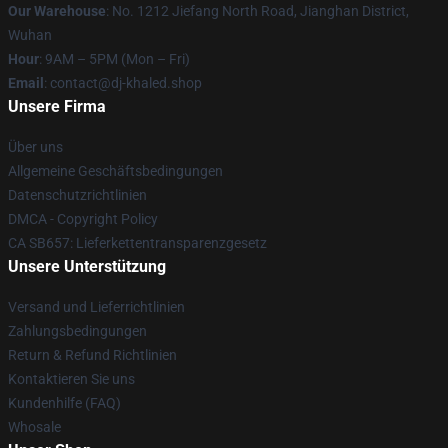
Our Warehouse
: No. 1212 Jiefang North Road, Jianghan District,
Wuhan
Hour
: 9AM – 5PM (Mon – Fri)
Email
: contact@dj-khaled.shop
Unsere Firma
Über uns
Allgemeine Geschäftsbedingungen
Datenschutzrichtlinien
DMCA - Copyright Policy
CA SB657: Lieferkettentransparenzgesetz
Unsere Unterstützung
Versand und Lieferrichtlinien
Zahlungsbedingungen
Return & Refund Richtlinien
Kontaktieren Sie uns
Kundenhilfe (FAQ)
Whosale