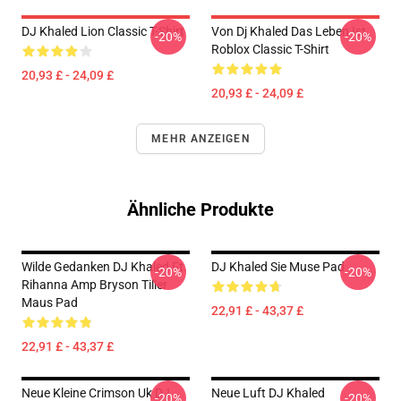
DJ Khaled Lion Classic T-Shirt
Von Dj Khaled Das Leben Ist
-20%
-20%
Roblox Classic T-Shirt
20,93 £ - 24,09 £
20,93 £ - 24,09 £
MEHR ANZEIGEN
Ähnliche Produkte
Wilde Gedanken DJ Khaled Ft.
DJ Khaled Sie Muse Pad
-20%
-20%
Rihanna Amp Bryson Tiller
Maus Pad
22,91 £ - 43,37 £
22,91 £ - 43,37 £
Neue Kleine Crimson Uk DJ
Neue Luft DJ Khaled
-20%
-20%