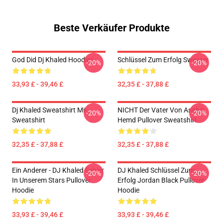
Beste Verkäufer Produkte
God Did Dj Khaled Hoodies
Schlüssel Zum Erfolg Sweater
-20%
-20%
33,93 £ - 39,46 £
32,35 £ - 37,88 £
Dj Khaled Sweatshirt Mit
NICHT Der Vater Von Asahd
-20%
-20%
Sweatshirt
Hemd Pullover Sweatshirt
32,35 £ - 37,88 £
32,35 £ - 37,88 £
Ein Anderer - DJ Khaled Fehler
DJ Khaled Schlüssel Zum
-20%
-20%
In Unserem Stars Pullover
Erfolg Jordan Black Pullover
Hoodie
Hoodie
33,93 £ - 39,46 £
33,93 £ - 39,46 £