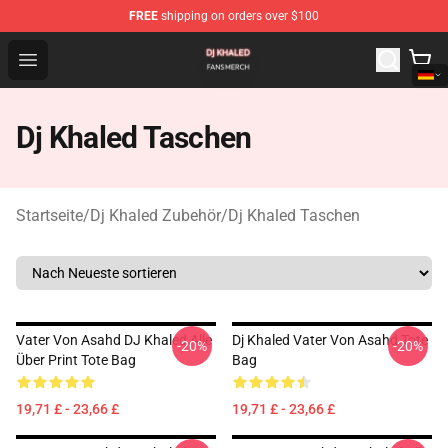
FREE
shipping on orders over $100
Dj Khaled Shop - Official Dj Khaled Merchandise Store
Open menu
Dj Khaled Taschen
Startseite
/
Dj Khaled Zubehör
/
Dj Khaled Taschen
Vater Von Asahd DJ Khaled Alle
Dj Khaled Vater Von Asahd Tote
-20%
-20%
Über Print Tote Bag
Bag
19,71 £ - 23,66 £
19,71 £ - 23,66 £