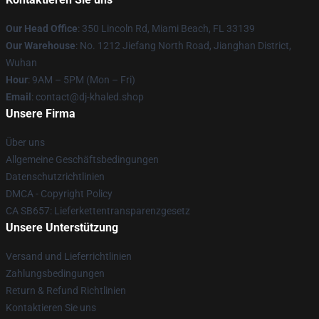
Our Head Office
: 350 Lincoln Rd, Miami Beach, FL 33139
Our Warehouse
: No. 1212 Jiefang North Road, Jianghan District,
Wuhan
Hour
: 9AM – 5PM (Mon – Fri)
Email
: contact@dj-khaled.shop
Unsere Firma
Über uns
Allgemeine Geschäftsbedingungen
Datenschutzrichtlinien
DMCA - Copyright Policy
CA SB657: Lieferkettentransparenzgesetz
Unsere Unterstützung
Versand und Lieferrichtlinien
Zahlungsbedingungen
Return & Refund Richtlinien
Kontaktieren Sie uns