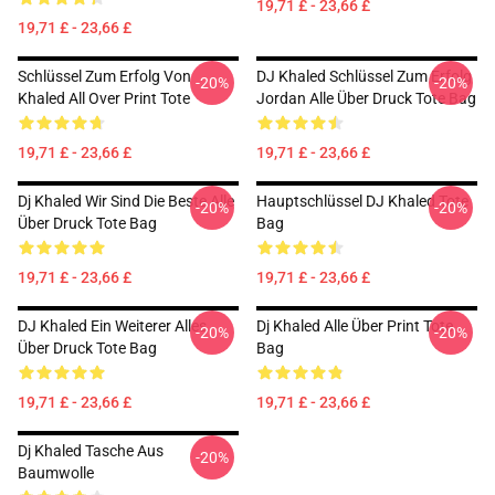
19,71 £ - 23,66 £
19,71 £ - 23,66 £
Schlüssel Zum Erfolg Von
DJ Khaled Schlüssel Zum Erfolg
-20%
-20%
Khaled All Over Print Tote
Jordan Alle Über Druck Tote Bag
19,71 £ - 23,66 £
19,71 £ - 23,66 £
Dj Khaled Wir Sind Die Beste Alle
Hauptschlüssel DJ Khaled Tote
-20%
-20%
Über Druck Tote Bag
Bag
19,71 £ - 23,66 £
19,71 £ - 23,66 £
DJ Khaled Ein Weiterer Alles
Dj Khaled Alle Über Print Tote
-20%
-20%
Über Druck Tote Bag
Bag
19,71 £ - 23,66 £
19,71 £ - 23,66 £
Dj Khaled Tasche Aus
-20%
Baumwolle