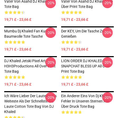
Vater Von Asahd DJ Khaled
Vater Von Asahd DJ Khaled Alle
-20%
-20%
Tote Bag
Über Print Tote Bag
19,71 £ - 23,66 £
19,71 £ - 23,66 £
Mumbu Dj Khaled Fan Kunst
Der KEY, Um Die Tasche Zu
-20%
-20%
Baumwolle Tote Tasche
Genießen
19,71 £ - 23,66 £
19,71 £ - 23,66 £
DJ Khaled Jetski Pixel Art
LION ORDER DJ KHALED
-20%
-20%
H3H3Productions All Over Print
SNAPCHAT BLESS UP All Over
Tote Bag
Print Tote Bag
19,71 £ - 23,66 £
19,71 £ - 23,66 £
Ich Wäre Lieber Der Lauteste Bis
Ein Anderer Eins Von Dj Khaled
-20%
-20%
Weiteste Als Der Schnellste Bis
Fehler In Unseren Sternen Alle
Laute Cotton Tote Bag Von DJ
Über Druck Tote Bag
Khaled