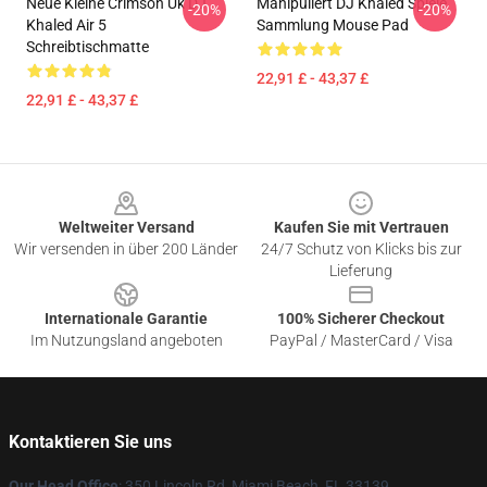
Neue Kleine Crimson Uk DJ
Manipuliert DJ Khaled Spiele
-20%
-20%
Khaled Air 5
Sammlung Mouse Pad
Schreibtischmatte
22,91 £ - 43,37 £
22,91 £ - 43,37 £
Footer
Weltweiter Versand
Kaufen Sie mit Vertrauen
Wir versenden in über 200 Länder
24/7 Schutz von Klicks bis zur
Lieferung
Internationale Garantie
100% Sicherer Checkout
Im Nutzungsland angeboten
PayPal / MasterCard / Visa
Kontaktieren Sie uns
Our Head Office
: 350 Lincoln Rd, Miami Beach, FL 33139