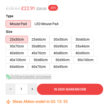
£28.64
£22.91
-20%
$29.00
Type
Mouse Pad
LED Mouse Pad
Size
25x30cm
25x60cm
30x50cm
30x60cm
30x70cm
30x80cm
30x90cm
35x44cm
40x60cm
40x70cm
40x80cm
40x90cm
40x100cm
50x80cm
50x90cm
50x100cm
60x60cm
60x70cm
60x90cm
Größentabelle anzeigen
Quantity
IN DEN WARENKORB
Diese Aktion endet in
03
:
15
:
54