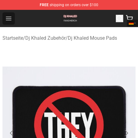
FREE
shipping on orders over $100
Dj Khaled Shop - Official Dj Khaled Merchandise Store
Open menu
Startseite
/
Dj Khaled Zubehör
/
Dj Khaled Mouse Pads