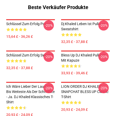
Beste Verkäufer Produkte
Schlüssel Zum Erfolg Poster
Dj Khaled Leben Ist Pullover
-20%
-20%
Sweatshirt
15,64 £ - 36,26 £
32,35 £ - 37,88 £
Schlüssel Zum Erfolg Sweater
Bless Up DJ Khaled Pullover
-20%
-20%
Mit Kapuze
32,35 £ - 37,88 £
33,93 £ - 39,46 £
Ich Wäre Lieber Der Lauteste
LION ORDER DJ KHALED
-20%
-20%
Bis Weiteste Als Der Schnellste
SNAPCHAT BLESS UP Classic
- Ja. DJ Khaled Klassisches T-
T-Shirt
Shirt
20,93 £ - 24,09 £
20,93 £ - 24,09 £