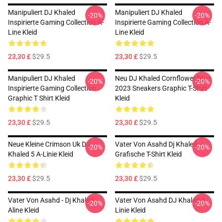
Manipuliert DJ Khaled
Manipuliert DJ Khaled
-20%
-20%
Inspirierte Gaming Collection A-
Inspirierte Gaming Collection A-
Line Kleid
Line Kleid
23,30 £
$29.5
23,30 £
$29.5
Manipuliert DJ Khaled
Neu DJ Khaled Cornflower Blue
-20%
-20%
Inspirierte Gaming Collection
2023 Sneakers Graphic T-Shirt
Graphic T Shirt Kleid
Kleid
23,30 £
$29.5
23,30 £
$29.5
Neue Kleine Crimson Uk DJ
Vater Von Asahd Dj Khaled
-20%
-20%
Khaled 5 A-Linie Kleid
Grafische T-Shirt Kleid
23,30 £
$29.5
23,30 £
$29.5
Vater Von Asahd - Dj Khaled
Vater Von Asahd DJ Khaled A-
-20%
-20%
Aline Kleid
Linie Kleid