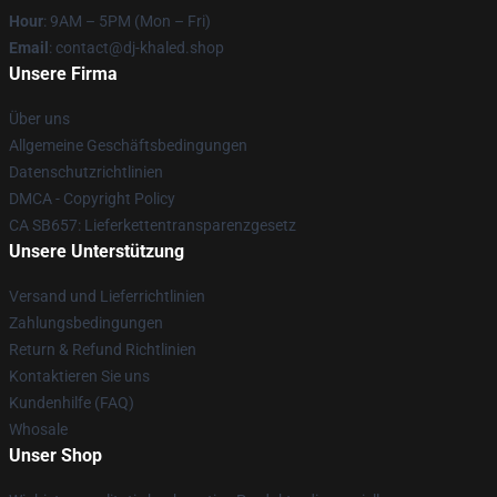
Hour
: 9AM – 5PM (Mon – Fri)
Email
: contact@dj-khaled.shop
Unsere Firma
Über uns
Allgemeine Geschäftsbedingungen
Datenschutzrichtlinien
DMCA - Copyright Policy
CA SB657: Lieferkettentransparenzgesetz
Unsere Unterstützung
Versand und Lieferrichtlinien
Zahlungsbedingungen
Return & Refund Richtlinien
Kontaktieren Sie uns
Kundenhilfe (FAQ)
Whosale
Unser Shop