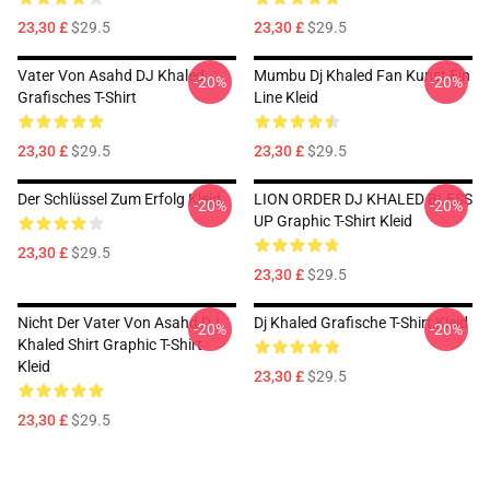
23,30 £
$29.5
23,30 £
$29.5
Vater Von Asahd DJ Khaled
Mumbu Dj Khaled Fan Kunst Ein
-20%
-20%
Grafisches T-Shirt
Line Kleid
23,30 £
$29.5
23,30 £
$29.5
Der Schlüssel Zum Erfolg Kleid
LION ORDER DJ KHALED BLESS
-20%
-20%
UP Graphic T-Shirt Kleid
23,30 £
$29.5
23,30 £
$29.5
Nicht Der Vater Von Asahd DJ
Dj Khaled Grafische T-Shirt Kleid
-20%
-20%
Khaled Shirt Graphic T-Shirt
Kleid
23,30 £
$29.5
23,30 £
$29.5