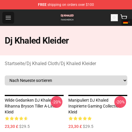
FREE
shipping on orders over $100
Dj Khaled Shop - Official Dj Khaled Merchandise Store
Open menu
Dj Khaled Kleider
Startseite
/
Dj Khaled Cloth
/
Dj Khaled Kleider
Wilde Gedanken DJ Khaled Ft.
Manipuliert DJ Khaled
-20%
-20%
Rihanna Bryson Tiller A-Linie
Inspirierte Gaming Collection
Kleid
Kleid
23,30 £
$29.5
23,30 £
$29.5