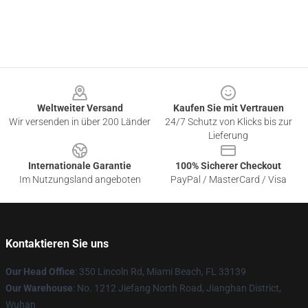
Footer
Weltweiter Versand
Kaufen Sie mit Vertrauen
Wir versenden in über 200 Länder
24/7 Schutz von Klicks bis zur
Lieferung
Internationale Garantie
100% Sicherer Checkout
Im Nutzungsland angeboten
PayPal / MasterCard / Visa
Kontaktieren Sie uns
Our Head Office
: 350 Lincoln Rd, Miami Beach, FL 33139
Our Warehouse
: No. 1212 Jiefang North Road, Jianghan District,
Wuhan